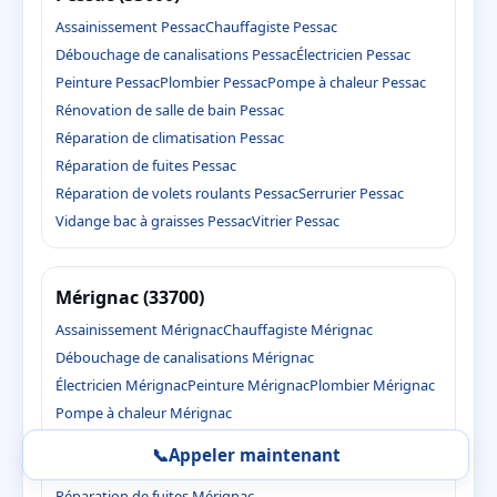
Assainissement Pessac
Chauffagiste Pessac
Débouchage de canalisations Pessac
Électricien Pessac
Peinture Pessac
Plombier Pessac
Pompe à chaleur Pessac
Rénovation de salle de bain Pessac
Réparation de climatisation Pessac
Réparation de fuites Pessac
Réparation de volets roulants Pessac
Serrurier Pessac
Vidange bac à graisses Pessac
Vitrier Pessac
Mérignac (33700)
Assainissement Mérignac
Chauffagiste Mérignac
Débouchage de canalisations Mérignac
Électricien Mérignac
Peinture Mérignac
Plombier Mérignac
Pompe à chaleur Mérignac
Rénovation de salle de bain Mérignac
📞
Appeler maintenant
Réparation de climatisation Mérignac
Réparation de fuites Mérignac