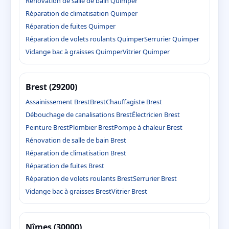
Rénovation de salle de bain Quimper
Réparation de climatisation Quimper
Réparation de fuites Quimper
Réparation de volets roulants Quimper
Serrurier Quimper
Vidange bac à graisses Quimper
Vitrier Quimper
Brest (29200)
Assainissement Brest
Brest
Chauffagiste Brest
Débouchage de canalisations Brest
Électricien Brest
Peinture Brest
Plombier Brest
Pompe à chaleur Brest
Rénovation de salle de bain Brest
Réparation de climatisation Brest
Réparation de fuites Brest
Réparation de volets roulants Brest
Serrurier Brest
Vidange bac à graisses Brest
Vitrier Brest
Nîmes (30000)