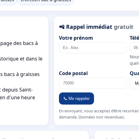
📲 Rappel immédiat
gratuit
Votre prénom
Tél
mpage des bacs à
Nous
storique et dans le
quel
Code postal
Qua
s bacs à graisses
 depuis Saint-
yen d'une heure
📞 Me rappeler
En envoyant, vous acceptez d’être recontac
demande. Données non revendues.