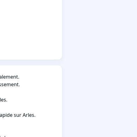
calement.
issement.
les.
apide sur Arles.