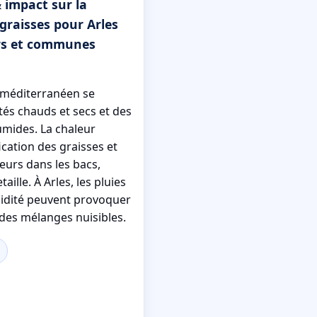
 impact sur la
graisses pour Arles
ers et communes
t méditerranéen se
tés chauds et secs et des
umides. La chaleur
fication des graisses et
urs dans les bacs,
aille. À Arles, les pluies
midité peuvent provoquer
 des mélanges nuisibles.