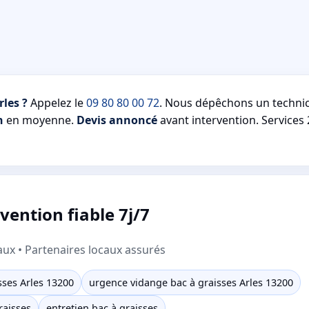
les ?
Appelez le
09 80 80 00 72
. Nous dépêchons un technic
n
en moyenne.
Devis annoncé
avant intervention. Services 
vention fiable 7j/7
aux • Partenaires locaux assurés
ses Arles 13200
urgence vidange bac à graisses Arles 13200
raisses
entretien bac à graisses