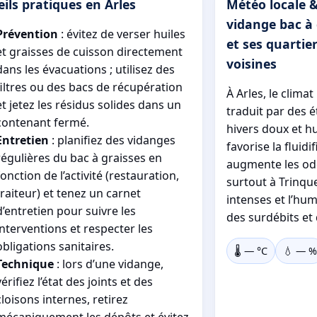
ils pratiques en Arles
Météo locale &
vidange bac à 
Prévention
: évitez de verser huiles
et ses quarti
et graisses de cuisson directement
voisines
dans les évacuations ; utilisez des
filtres ou des bacs de récupération
À Arles, le clima
et jetez les résidus solides dans un
traduit par des é
contenant fermé.
hivers doux et h
Entretien
: planifiez des vidanges
favorise la fluidi
régulières du bac à graisses en
augmente les ode
fonction de l’activité (restauration,
surtout à Trinquet
traiteur) et tenez un carnet
intenses et l’hu
d’entretien pour suivre les
des surdébits et
interventions et respecter les
obligations sanitaires.
🌡️
—
°C
💧
—
%
Technique
: lors d’une vidange,
vérifiez l’état des joints et des
cloisons internes, retirez
mécaniquement les dépôts et évitez