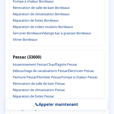
Pompe à chaleur Bordeaux
Rénovation de salle de bain Bordeaux
Réparation de climatisation Bordeaux
Réparation de fuites Bordeaux
Réparation de volets roulants Bordeaux
Serrurier Bordeaux
Vidange bac à graisses Bordeaux
Vitrier Bordeaux
Pessac (33600)
Assainissement Pessac
Chauffagiste Pessac
Débouchage de canalisations Pessac
Électricien Pessac
Peinture Pessac
Plombier Pessac
Pompe à chaleur Pessac
Rénovation de salle de bain Pessac
Réparation de climatisation Pessac
Réparation de fuites Pessac
Réparation de volets roulants Pessac
Serrurier Pessac
📞
Appeler maintenant
Vidange bac à graisses Pessac
Vitrier Pessac