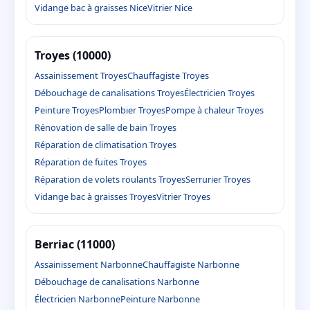
Vidange bac à graisses Nice
Vitrier Nice
Troyes (10000)
Assainissement Troyes
Chauffagiste Troyes
Débouchage de canalisations Troyes
Électricien Troyes
Peinture Troyes
Plombier Troyes
Pompe à chaleur Troyes
Rénovation de salle de bain Troyes
Réparation de climatisation Troyes
Réparation de fuites Troyes
Réparation de volets roulants Troyes
Serrurier Troyes
Vidange bac à graisses Troyes
Vitrier Troyes
Berriac (11000)
Assainissement Narbonne
Chauffagiste Narbonne
Débouchage de canalisations Narbonne
Électricien Narbonne
Peinture Narbonne