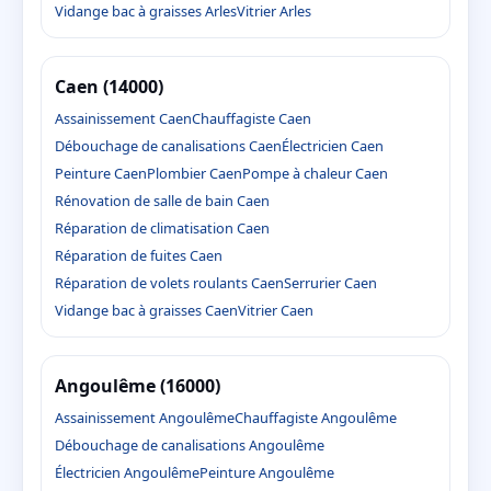
Vidange bac à graisses Arles
Vitrier Arles
Caen (14000)
Assainissement Caen
Chauffagiste Caen
Débouchage de canalisations Caen
Électricien Caen
Peinture Caen
Plombier Caen
Pompe à chaleur Caen
Rénovation de salle de bain Caen
Réparation de climatisation Caen
Réparation de fuites Caen
Réparation de volets roulants Caen
Serrurier Caen
Vidange bac à graisses Caen
Vitrier Caen
Angoulême (16000)
Assainissement Angoulême
Chauffagiste Angoulême
Débouchage de canalisations Angoulême
Électricien Angoulême
Peinture Angoulême