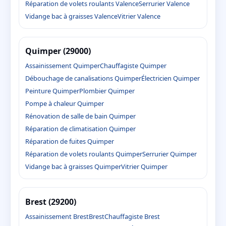
Réparation de volets roulants Valence
Serrurier Valence
Vidange bac à graisses Valence
Vitrier Valence
Quimper (29000)
Assainissement Quimper
Chauffagiste Quimper
Débouchage de canalisations Quimper
Électricien Quimper
Peinture Quimper
Plombier Quimper
Pompe à chaleur Quimper
Rénovation de salle de bain Quimper
Réparation de climatisation Quimper
Réparation de fuites Quimper
Réparation de volets roulants Quimper
Serrurier Quimper
Vidange bac à graisses Quimper
Vitrier Quimper
Brest (29200)
Assainissement Brest
Brest
Chauffagiste Brest