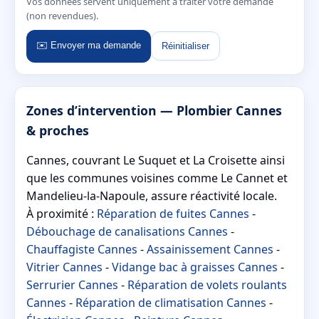
Vos données servent uniquement à traiter votre demande
(non revendues).
✉️ Envoyer ma demande
Réinitialiser
Zones d’intervention — Plombier Cannes
& proches
Cannes, couvrant Le Suquet et La Croisette ainsi
que les communes voisines comme Le Cannet et
Mandelieu-la-Napoule, assure réactivité locale.
À proximité :
Réparation de fuites Cannes
-
Débouchage de canalisations Cannes
-
Chauffagiste Cannes
-
Assainissement Cannes
-
Vitrier Cannes
-
Vidange bac à graisses Cannes
-
Serrurier Cannes
-
Réparation de volets roulants
Cannes
-
Réparation de climatisation Cannes
-