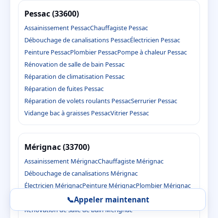
Pessac (33600)
Assainissement Pessac
Chauffagiste Pessac
Débouchage de canalisations Pessac
Électricien Pessac
Peinture Pessac
Plombier Pessac
Pompe à chaleur Pessac
Rénovation de salle de bain Pessac
Réparation de climatisation Pessac
Réparation de fuites Pessac
Réparation de volets roulants Pessac
Serrurier Pessac
Vidange bac à graisses Pessac
Vitrier Pessac
Mérignac (33700)
Assainissement Mérignac
Chauffagiste Mérignac
Débouchage de canalisations Mérignac
Électricien Mérignac
Peinture Mérignac
Plombier Mérignac
Pompe à chaleur Mérignac
📞
Appeler maintenant
Rénovation de salle de bain Mérignac