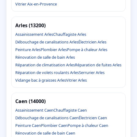
Vitrier Aix-en-Provence
Arles (13200)
Assainissement Arles
Chauffagiste Arles
Débouchage de canalisations Arles
Électricien Arles
Peinture Arles
Plombier Arles
Pompe à chaleur Arles
Rénovation de salle de bain Arles
Réparation de climatisation Arles
Réparation de fuites Arles
Réparation de volets roulants Arles
Serrurier Arles
Vidange bac à graisses Arles
Vitrier Arles
Caen (14000)
Assainissement Caen
Chauffagiste Caen
Débouchage de canalisations Caen
Électricien Caen
Peinture Caen
Plombier Caen
Pompe à chaleur Caen
Rénovation de salle de bain Caen