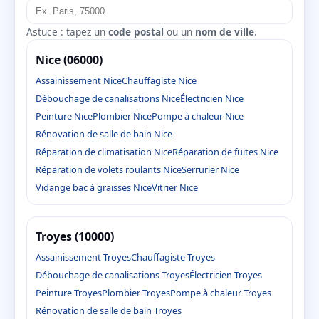
Astuce : tapez un
code postal
ou un
nom de ville
.
Nice (06000)
Assainissement Nice
Chauffagiste Nice
Débouchage de canalisations Nice
Électricien Nice
Peinture Nice
Plombier Nice
Pompe à chaleur Nice
Rénovation de salle de bain Nice
Réparation de climatisation Nice
Réparation de fuites Nice
Réparation de volets roulants Nice
Serrurier Nice
Vidange bac à graisses Nice
Vitrier Nice
Troyes (10000)
Assainissement Troyes
Chauffagiste Troyes
Débouchage de canalisations Troyes
Électricien Troyes
Peinture Troyes
Plombier Troyes
Pompe à chaleur Troyes
Rénovation de salle de bain Troyes