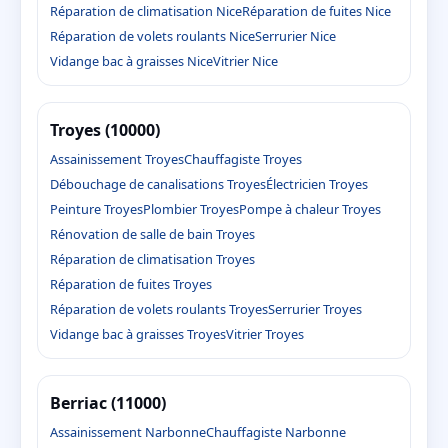
Réparation de climatisation Nice
Réparation de fuites Nice
Réparation de volets roulants Nice
Serrurier Nice
Vidange bac à graisses Nice
Vitrier Nice
Troyes (10000)
Assainissement Troyes
Chauffagiste Troyes
Débouchage de canalisations Troyes
Électricien Troyes
Peinture Troyes
Plombier Troyes
Pompe à chaleur Troyes
Rénovation de salle de bain Troyes
Réparation de climatisation Troyes
Réparation de fuites Troyes
Réparation de volets roulants Troyes
Serrurier Troyes
Vidange bac à graisses Troyes
Vitrier Troyes
Berriac (11000)
Assainissement Narbonne
Chauffagiste Narbonne