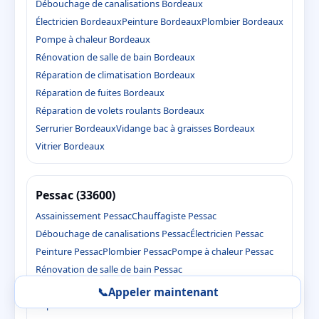
Débouchage de canalisations Bordeaux
Électricien Bordeaux
Peinture Bordeaux
Plombier Bordeaux
Pompe à chaleur Bordeaux
Rénovation de salle de bain Bordeaux
Réparation de climatisation Bordeaux
Réparation de fuites Bordeaux
Réparation de volets roulants Bordeaux
Serrurier Bordeaux
Vidange bac à graisses Bordeaux
Vitrier Bordeaux
Pessac (33600)
Assainissement Pessac
Chauffagiste Pessac
Débouchage de canalisations Pessac
Électricien Pessac
Peinture Pessac
Plombier Pessac
Pompe à chaleur Pessac
Rénovation de salle de bain Pessac
Réparation de climatisation Pessac
📞
Appeler maintenant
Réparation de fuites Pessac