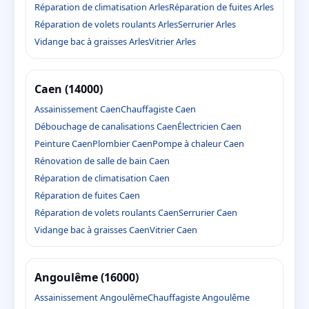
Réparation de climatisation Arles
Réparation de fuites Arles
Réparation de volets roulants Arles
Serrurier Arles
Vidange bac à graisses Arles
Vitrier Arles
Caen (14000)
Assainissement Caen
Chauffagiste Caen
Débouchage de canalisations Caen
Électricien Caen
Peinture Caen
Plombier Caen
Pompe à chaleur Caen
Rénovation de salle de bain Caen
Réparation de climatisation Caen
Réparation de fuites Caen
Réparation de volets roulants Caen
Serrurier Caen
Vidange bac à graisses Caen
Vitrier Caen
Angoulême (16000)
Assainissement Angoulême
Chauffagiste Angoulême