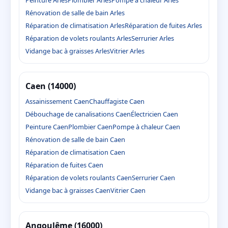
Peinture Arles
Plombier Arles
Pompe à chaleur Arles
Rénovation de salle de bain Arles
Réparation de climatisation Arles
Réparation de fuites Arles
Réparation de volets roulants Arles
Serrurier Arles
Vidange bac à graisses Arles
Vitrier Arles
Caen (14000)
Assainissement Caen
Chauffagiste Caen
Débouchage de canalisations Caen
Électricien Caen
Peinture Caen
Plombier Caen
Pompe à chaleur Caen
Rénovation de salle de bain Caen
Réparation de climatisation Caen
Réparation de fuites Caen
Réparation de volets roulants Caen
Serrurier Caen
Vidange bac à graisses Caen
Vitrier Caen
Angoulême (16000)