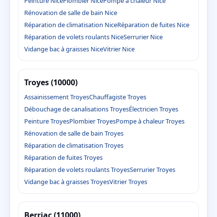
Peinture Nice
Plombier Nice
Pompe à chaleur Nice
Rénovation de salle de bain Nice
Réparation de climatisation Nice
Réparation de fuites Nice
Réparation de volets roulants Nice
Serrurier Nice
Vidange bac à graisses Nice
Vitrier Nice
Troyes (10000)
Assainissement Troyes
Chauffagiste Troyes
Débouchage de canalisations Troyes
Électricien Troyes
Peinture Troyes
Plombier Troyes
Pompe à chaleur Troyes
Rénovation de salle de bain Troyes
Réparation de climatisation Troyes
Réparation de fuites Troyes
Réparation de volets roulants Troyes
Serrurier Troyes
Vidange bac à graisses Troyes
Vitrier Troyes
Berriac (11000)