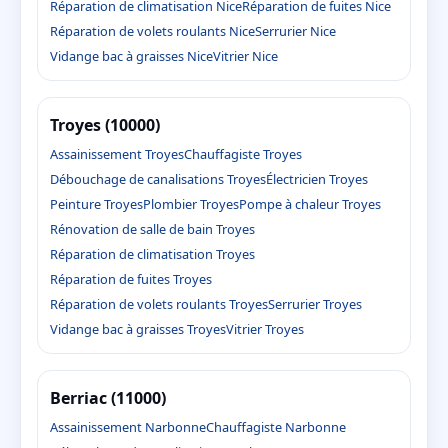
Réparation de climatisation Nice
Réparation de fuites Nice
Réparation de volets roulants Nice
Serrurier Nice
Vidange bac à graisses Nice
Vitrier Nice
Troyes (10000)
Assainissement Troyes
Chauffagiste Troyes
Débouchage de canalisations Troyes
Électricien Troyes
Peinture Troyes
Plombier Troyes
Pompe à chaleur Troyes
Rénovation de salle de bain Troyes
Réparation de climatisation Troyes
Réparation de fuites Troyes
Réparation de volets roulants Troyes
Serrurier Troyes
Vidange bac à graisses Troyes
Vitrier Troyes
Berriac (11000)
Assainissement Narbonne
Chauffagiste Narbonne