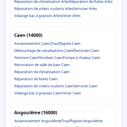
Réparation de climatisation Arles
Réparation de fuites Arles
Réparation de volets roulants Arles
Serrurier Arles
Vidange bac à graisses Arles
Vitrier Arles
Caen (14000)
Assainissement Caen
Chauffagiste Caen
Débouchage de canalisations Caen
Électricien Caen
Peinture Caen
Plombier Caen
Pompe à chaleur Caen
Rénovation de salle de bain Caen
Réparation de climatisation Caen
Réparation de fuites Caen
Réparation de volets roulants Caen
Serrurier Caen
Vidange bac à graisses Caen
Vitrier Caen
Angoulême (16000)
Assainissement Angoulême
Chauffagiste Angoulême