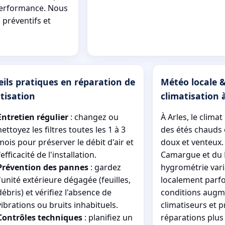
 performance. Nous
 préventifs et
ils pratiques en réparation de
Météo locale &
tisation
climatisation 
Entretien régulier
: changez ou
À Arles, le clim
nettoyez les filtres toutes les 1 à 3
des étés chauds e
mois pour préserver le débit d'air et
doux et venteux. 
l'efficacité de l'installation.
Camargue et du 
Prévention des pannes
: gardez
hygrométrie vari
l'unité extérieure dégagée (feuilles,
localement parfo
débris) et vérifiez l'absence de
conditions augm
vibrations ou bruits inhabituels.
climatiseurs et 
Contrôles techniques
: planifiez un
réparations plus