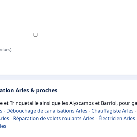
ndues).
ation Arles & proches
et Trinquetaille ainsi que les Alyscamps et Barriol, pour gar
es
-
Débouchage de canalisations Arles
-
Chauffagiste Arles
Arles
-
Réparation de volets roulants Arles
-
Électricien Arles
les