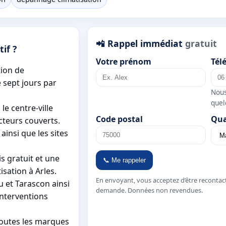
📲 Rappel immédiat
gratuit
if ?
Votre prénom
Tél
tion de
é sept jours par
Nous
quel
e centre-ville
Code postal
Qua
cteurs couverts.
ainsi que les sites
s gratuit et une
📞 Me rappeler
isation à Arles.
En envoyant, vous acceptez d’être recontac
 et Tarascon ainsi
demande. Données non revendues.
interventions
toutes les marques