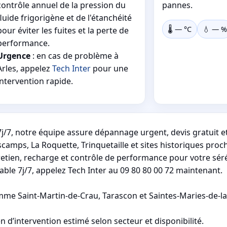
contrôle annuel de la pression du
pannes.
fluide frigorigène et de l'étanchéité
🌡️
—
°C
💧
—
%
pour éviter les fuites et la perte de
performance.
Urgence
: en cas de problème à
Arles, appelez
Tech Inter
pour une
intervention rapide.
j/7, notre équipe assure dépannage urgent, devis gratuit et
scamps, La Roquette, Trinquetaille et sites historiques proc
etien, recharge et contrôle de performance pour votre séré
ble 7j/7, appelez Tech Inter au 09 80 80 00 72 maintenant.
 Saint-Martin-de-Crau, Tarascon et Saintes-Maries-de-la-
 d’intervention estimé selon secteur et disponibilité.