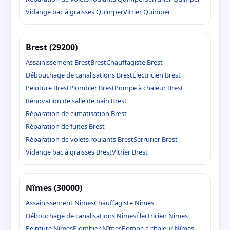
Vidange bac à graisses Quimper
Vitrier Quimper
Brest (29200)
Assainissement Brest
Brest
Chauffagiste Brest
Débouchage de canalisations Brest
Électricien Brest
Peinture Brest
Plombier Brest
Pompe à chaleur Brest
Rénovation de salle de bain Brest
Réparation de climatisation Brest
Réparation de fuites Brest
Réparation de volets roulants Brest
Serrurier Brest
Vidange bac à graisses Brest
Vitrier Brest
Nîmes (30000)
Assainissement Nîmes
Chauffagiste Nîmes
Débouchage de canalisations Nîmes
Électricien Nîmes
Peinture Nîmes
Plombier Nîmes
Pompe à chaleur Nîmes