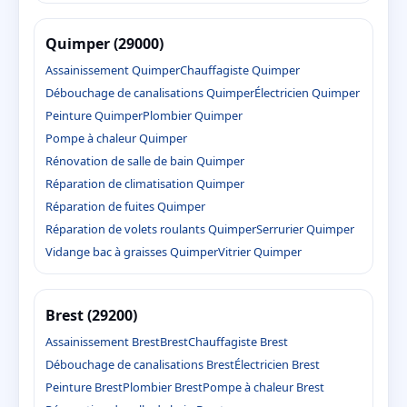
Quimper (29000)
Assainissement Quimper
Chauffagiste Quimper
Débouchage de canalisations Quimper
Électricien Quimper
Peinture Quimper
Plombier Quimper
Pompe à chaleur Quimper
Rénovation de salle de bain Quimper
Réparation de climatisation Quimper
Réparation de fuites Quimper
Réparation de volets roulants Quimper
Serrurier Quimper
Vidange bac à graisses Quimper
Vitrier Quimper
Brest (29200)
Assainissement Brest
Brest
Chauffagiste Brest
Débouchage de canalisations Brest
Électricien Brest
Peinture Brest
Plombier Brest
Pompe à chaleur Brest