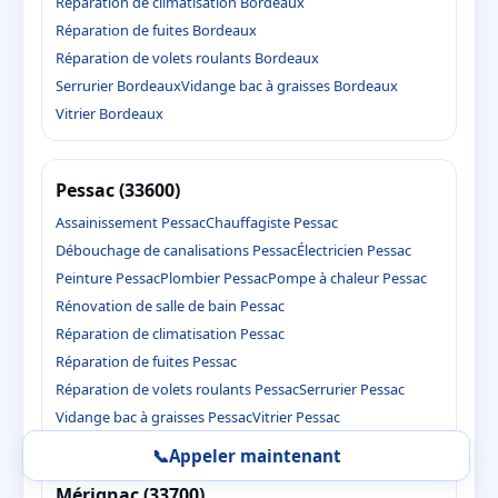
Réparation de climatisation Bordeaux
Réparation de fuites Bordeaux
Réparation de volets roulants Bordeaux
Serrurier Bordeaux
Vidange bac à graisses Bordeaux
Vitrier Bordeaux
Pessac (33600)
Assainissement Pessac
Chauffagiste Pessac
Débouchage de canalisations Pessac
Électricien Pessac
Peinture Pessac
Plombier Pessac
Pompe à chaleur Pessac
Rénovation de salle de bain Pessac
Réparation de climatisation Pessac
Réparation de fuites Pessac
Réparation de volets roulants Pessac
Serrurier Pessac
Vidange bac à graisses Pessac
Vitrier Pessac
📞
Appeler maintenant
Mérignac (33700)