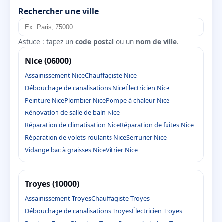
Rechercher une ville
Astuce : tapez un
code postal
ou un
nom de ville
.
Nice (06000)
Assainissement Nice
Chauffagiste Nice
Débouchage de canalisations Nice
Électricien Nice
Peinture Nice
Plombier Nice
Pompe à chaleur Nice
Rénovation de salle de bain Nice
Réparation de climatisation Nice
Réparation de fuites Nice
Réparation de volets roulants Nice
Serrurier Nice
Vidange bac à graisses Nice
Vitrier Nice
Troyes (10000)
Assainissement Troyes
Chauffagiste Troyes
Débouchage de canalisations Troyes
Électricien Troyes