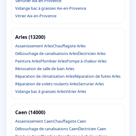
Serrurier Aix-en-Provence
Vidange bac à graisses Aix-en-Provence
Vitrier Aix-en-Provence
Arles (13200)
Assainissement Arles
Chauffagiste Arles
Débouchage de canalisations Arles
Électricien Arles
Peinture Arles
Plombier Arles
Pompe à chaleur Arles
Rénovation de salle de bain Arles
Réparation de climatisation Arles
Réparation de fuites Arles
Réparation de volets roulants Arles
Serrurier Arles
Vidange bac à graisses Arles
Vitrier Arles
Caen (14000)
Assainissement Caen
Chauffagiste Caen
Débouchage de canalisations Caen
Électricien Caen