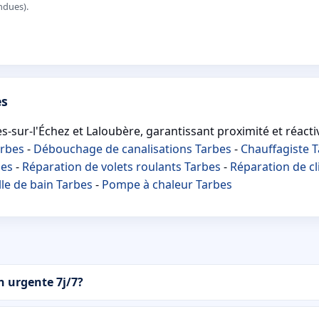
ndues).
es
-sur-l'Échez et Laloubère, garantissant proximité et réactiv
arbes
-
Débouchage de canalisations Tarbes
-
Chauffagiste 
bes
-
Réparation de volets roulants Tarbes
-
Réparation de cl
le de bain Tarbes
-
Pompe à chaleur Tarbes
on urgente 7j/7?