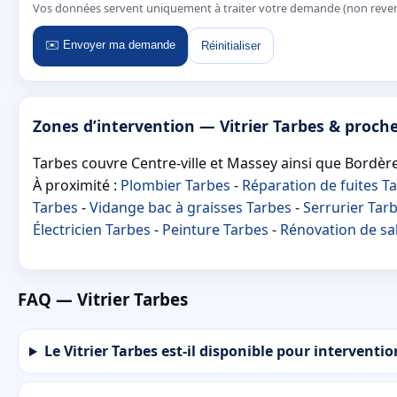
Vos données servent uniquement à traiter votre demande (non reve
✉️ Envoyer ma demande
Réinitialiser
Zones d’intervention — Vitrier Tarbes & proch
Tarbes couvre Centre-ville et Massey ainsi que Bordères
À proximité :
Plombier Tarbes
-
Réparation de fuites T
Tarbes
-
Vidange bac à graisses Tarbes
-
Serrurier Tar
Électricien Tarbes
-
Peinture Tarbes
-
Rénovation de sal
FAQ — Vitrier Tarbes
Le Vitrier Tarbes est-il disponible pour interventi