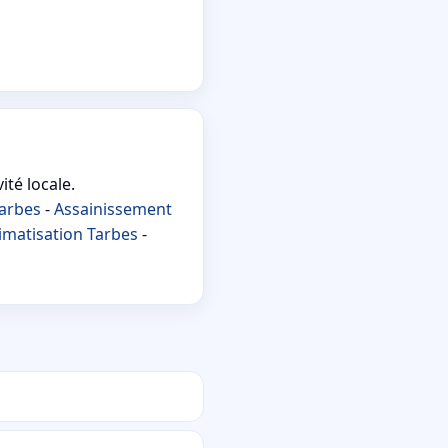
ité locale.
Tarbes
-
Assainissement
imatisation Tarbes
-