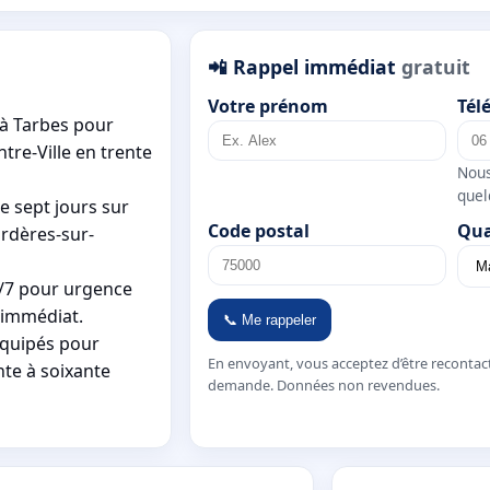
📲 Rappel immédiat
gratuit
Votre prénom
Tél
 à Tarbes pour
re-Ville en trente
Nous
quel
e sept jours sur
Code postal
Qua
rdères-sur-
7j/7 pour urgence
t immédiat.
📞 Me rappeler
équipés pour
En envoyant, vous acceptez d’être recontac
nte à soixante
demande. Données non revendues.