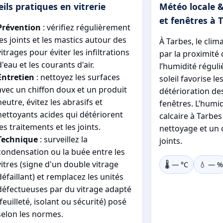
ils pratiques en vitrerie
Météo locale &
et fenêtres à 
Prévention
: vérifiez régulièrement
les joints et les mastics autour des
À Tarbes, le clim
vitrages pour éviter les infiltrations
par la proximité
d'eau et les courants d'air.
l’humidité réguliè
Entretien
: nettoyez les surfaces
soleil favorise le
avec un chiffon doux et un produit
détérioration des
neutre, évitez les abrasifs et
fenêtres. L’humid
nettoyants acides qui détériorent
calcaire à Tarbe
les traitements et les joints.
nettoyage et un 
Technique
: surveillez la
joints.
condensation ou la buée entre les
vitres (signe d'un double vitrage
🌡️
—
°C
💧
—
%
défaillant) et remplacez les unités
défectueuses par du vitrage adapté
(feuilleté, isolant ou sécurité) posé
selon les normes.