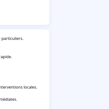
particuliers.
.
rapide.
terventions locales.
mmédiates.