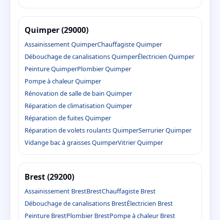
Quimper (29000)
Assainissement Quimper
Chauffagiste Quimper
Débouchage de canalisations Quimper
Électricien Quimper
Peinture Quimper
Plombier Quimper
Pompe à chaleur Quimper
Rénovation de salle de bain Quimper
Réparation de climatisation Quimper
Réparation de fuites Quimper
Réparation de volets roulants Quimper
Serrurier Quimper
Vidange bac à graisses Quimper
Vitrier Quimper
Brest (29200)
Assainissement Brest
Brest
Chauffagiste Brest
Débouchage de canalisations Brest
Électricien Brest
Peinture Brest
Plombier Brest
Pompe à chaleur Brest