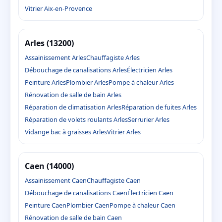
Vitrier Aix-en-Provence
Arles (13200)
Assainissement Arles
Chauffagiste Arles
Débouchage de canalisations Arles
Électricien Arles
Peinture Arles
Plombier Arles
Pompe à chaleur Arles
Rénovation de salle de bain Arles
Réparation de climatisation Arles
Réparation de fuites Arles
Réparation de volets roulants Arles
Serrurier Arles
Vidange bac à graisses Arles
Vitrier Arles
Caen (14000)
Assainissement Caen
Chauffagiste Caen
Débouchage de canalisations Caen
Électricien Caen
Peinture Caen
Plombier Caen
Pompe à chaleur Caen
Rénovation de salle de bain Caen