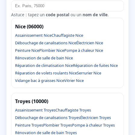
Astuce : tapez un
code postal
ou un
nom de ville
.
Nice (06000)
Assainissement Nice
Chauffagiste Nice
Débouchage de canalisations Nice
Électricien Nice
Peinture Nice
Plombier Nice
Pompe à chaleur Nice
Rénovation de salle de bain Nice
Réparation de climatisation Nice
Réparation de fuites Nice
Réparation de volets roulants Nice
Serrurier Nice
Vidange bac à graisses Nice
Vitrier Nice
Troyes (10000)
Assainissement Troyes
Chauffagiste Troyes
Débouchage de canalisations Troyes
Électricien Troyes
Peinture Troyes
Plombier Troyes
Pompe à chaleur Troyes
Rénovation de salle de bain Troyes