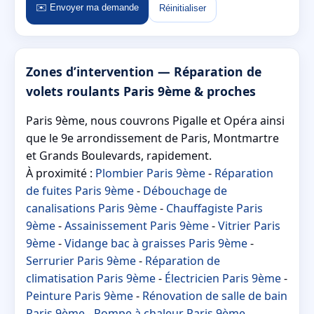
✉️ Envoyer ma demande
Réinitialiser
Zones d’intervention — Réparation de
volets roulants Paris 9ème & proches
Paris 9ème, nous couvrons Pigalle et Opéra ainsi
que le 9e arrondissement de Paris, Montmartre
et Grands Boulevards, rapidement.
À proximité :
Plombier Paris 9ème
-
Réparation
de fuites Paris 9ème
-
Débouchage de
canalisations Paris 9ème
-
Chauffagiste Paris
9ème
-
Assainissement Paris 9ème
-
Vitrier Paris
9ème
-
Vidange bac à graisses Paris 9ème
-
Serrurier Paris 9ème
-
Réparation de
climatisation Paris 9ème
-
Électricien Paris 9ème
-
Peinture Paris 9ème
-
Rénovation de salle de bain
Paris 9ème
-
Pompe à chaleur Paris 9ème