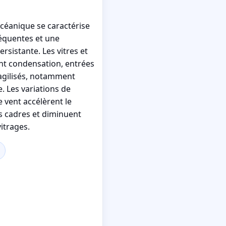
 océanique se caractérise
réquentes et une
rsistante. Les vitres et
nt condensation, entrées
ragilisés, notamment
e. Les variations de
 vent accélèrent le
es cadres et diminuent
vitrages.