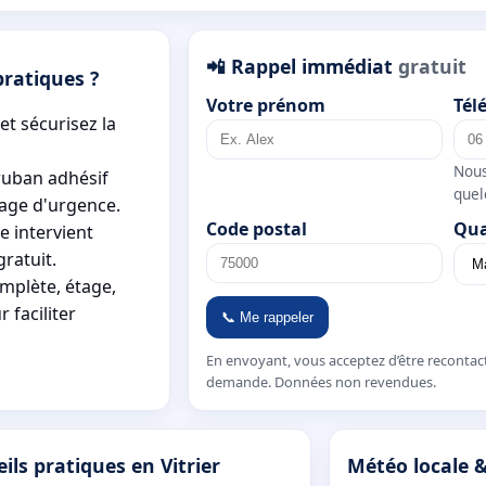
📲 Rappel immédiat
gratuit
pratiques ?
Votre prénom
Tél
et sécurisez la
Nous
ruban adhésif
quel
nage d'urgence.
Code postal
Qua
le intervient
ratuit.
mplète, étage,
 faciliter
📞 Me rappeler
En envoyant, vous acceptez d’être recontac
demande. Données non revendues.
ils pratiques en Vitrier
Météo locale &