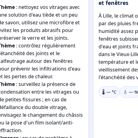
et fenêtres
Thème
: nettoyez vos vitrages avec
une solution d'eau tiède et un peu
À Lille, le climat
de savon, utilisez une microfibre et
par des pluies f
évitez les produits abrasifs pour
humidité assez pe
préserver le verre et les joints.
fenêtres subisse
Thème
: contrôlez régulièrement
d'eau et joints f
l'étanchéité des joints et le
dans le Vieux-Lill
calfeutrage autour des fenêtres
température et le
pour prévenir les infiltrations d'eau
vieillissement d
et les pertes de chaleur.
l'étanchéité des 
Thème
: surveillez la présence de
condensation entre les vitrages ou
🌡️
—
°C
💧
—
%
de petites fissures ; en cas de
défaillance du double vitrage,
envisagez le changement du châssis
ou la pose d'un film isolant/anti-
effraction.
Urgence
: en cas de problème à