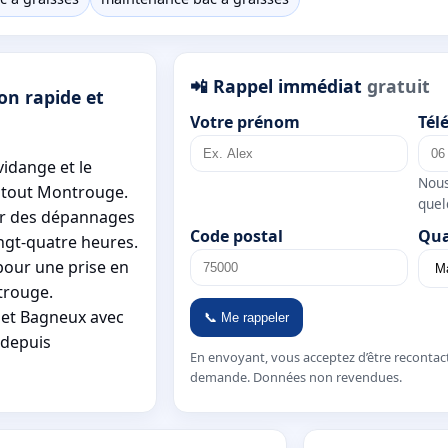
📲 Rappel immédiat
gratuit
on rapide et
Votre prénom
Tél
vidange et le
Nous
r tout Montrouge.
quel
ur des dépannages
Code postal
Qua
ingt-quatre heures.
our une prise en
trouge.
n et Bagneux avec
📞 Me rappeler
 depuis
En envoyant, vous acceptez d’être recontac
demande. Données non revendues.