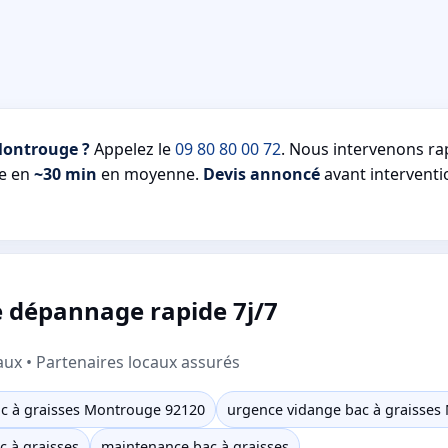
Montrouge ?
Appelez le
09 80 80 00 72
. Nous intervenons r
te en
~30 min
en moyenne.
Devis annoncé
avant interventio
 dépannage rapide 7j/7
aux • Partenaires locaux assurés
c à graisses Montrouge 92120
urgence vidange bac à graisse
c à graisses
maintenance bac à graisses