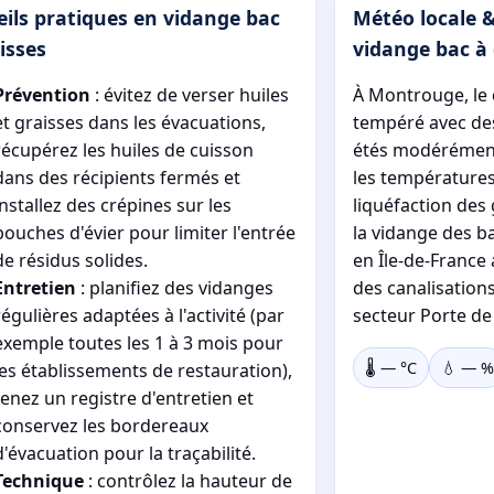
ils pratiques en vidange bac
Météo locale &
isses
vidange bac à 
Prévention
: évitez de verser huiles
À Montrouge, le 
et graisses dans les évacuations,
tempéré avec des
récupérez les huiles de cuisson
étés modérément
dans des récipients fermés et
les températures 
installez des crépines sur les
liquéfaction des
bouches d'évier pour limiter l'entrée
la vidange des ba
de résidus solides.
en Île-de-France
Entretien
: planifiez des vidanges
des canalisation
régulières adaptées à l'activité (par
secteur Porte de 
exemple toutes les 1 à 3 mois pour
🌡️
—
°C
💧
—
%
les établissements de restauration),
tenez un registre d'entretien et
conservez les bordereaux
d'évacuation pour la traçabilité.
Technique
: contrôlez la hauteur de