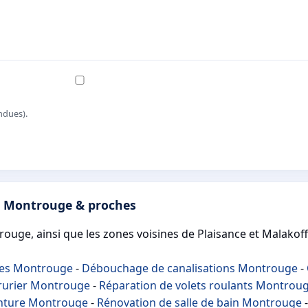
ndues).
es Montrouge & proches
ouge, ainsi que les zones voisines de Plaisance et Malakoff,
tes Montrouge
-
Débouchage de canalisations Montrouge
-
rurier Montrouge
-
Réparation de volets roulants Montrou
nture Montrouge
-
Rénovation de salle de bain Montrouge