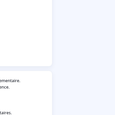
lementaire.
ence.
taires.