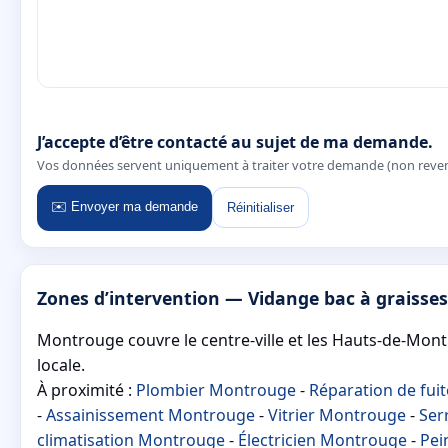
J’accepte d’être contacté au sujet de ma demande.
Vos données servent uniquement à traiter votre demande (non reve
✉️ Envoyer ma demande
Réinitialiser
Zones d’intervention — Vidange bac à graiss
Montrouge couvre le centre-ville et les Hauts-de-Montr
locale.
À proximité :
Plombier Montrouge
-
Réparation de fui
-
Assainissement Montrouge
-
Vitrier Montrouge
-
Ser
climatisation Montrouge
-
Électricien Montrouge
-
Pei