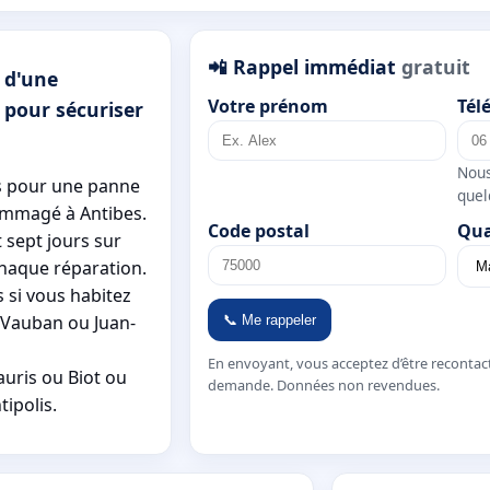
📲 Rappel immédiat
gratuit
 d'une
Votre prénom
Tél
 pour sécuriser
Nous
is pour une panne
quel
ommagé à Antibes.
Code postal
Qua
 sept jours sur
chaque réparation.
 si vous habitez
t Vauban ou Juan-
📞 Me rappeler
En envoyant, vous acceptez d’être recontac
auris ou Biot ou
demande. Données non revendues.
ipolis.