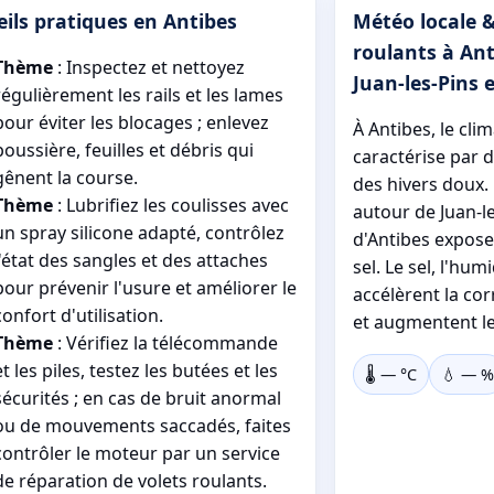
ils pratiques en Antibes
Météo locale &
roulants à Ant
Thème
: Inspectez et nettoyez
Juan-les-Pins 
régulièrement les rails et les lames
pour éviter les blocages ; enlevez
À Antibes, le cl
poussière, feuilles et débris qui
caractérise par d
gênent la course.
des hivers doux.
Thème
: Lubrifiez les coulisses avec
autour de Juan-l
un spray silicone adapté, contrôlez
d'Antibes expose 
l'état des sangles et des attaches
sel. Le sel, l'hum
pour prévenir l'usure et améliorer le
accélèrent la co
confort d'utilisation.
et augmentent le
Thème
: Vérifiez la télécommande
et les piles, testez les butées et les
🌡️
—
°C
💧
—
%
sécurités ; en cas de bruit anormal
ou de mouvements saccadés, faites
contrôler le moteur par un service
de réparation de volets roulants.