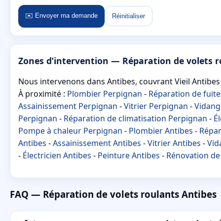
✉️ Envoyer ma demande
Réinitialiser
Zones d’intervention — Réparation de volets 
Nous intervenons dans Antibes, couvrant Vieil Antibes e
À proximité :
Plombier Perpignan
-
Réparation de fuit
Assainissement Perpignan
-
Vitrier Perpignan
-
Vidang
Perpignan
-
Réparation de climatisation Perpignan
-
É
Pompe à chaleur Perpignan
-
Plombier Antibes
-
Répar
Antibes
-
Assainissement Antibes
-
Vitrier Antibes
-
Vid
-
Électricien Antibes
-
Peinture Antibes
-
Rénovation de 
FAQ — Réparation de volets roulants Antibes