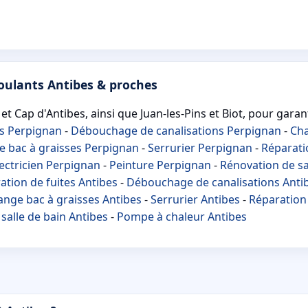
roulants Antibes & proches
t Cap d'Antibes, ainsi que Juan-les-Pins et Biot, pour garant
es Perpignan
-
Débouchage de canalisations Perpignan
-
Cha
e bac à graisses Perpignan
-
Serrurier Perpignan
-
Réparati
lectricien Perpignan
-
Peinture Perpignan
-
Rénovation de sa
ation de fuites Antibes
-
Débouchage de canalisations Anti
ange bac à graisses Antibes
-
Serrurier Antibes
-
Réparation 
salle de bain Antibes
-
Pompe à chaleur Antibes