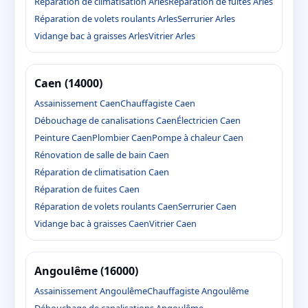
Réparation de climatisation Arles
Réparation de fuites Arles
Réparation de volets roulants Arles
Serrurier Arles
Vidange bac à graisses Arles
Vitrier Arles
Caen (14000)
Assainissement Caen
Chauffagiste Caen
Débouchage de canalisations Caen
Électricien Caen
Peinture Caen
Plombier Caen
Pompe à chaleur Caen
Rénovation de salle de bain Caen
Réparation de climatisation Caen
Réparation de fuites Caen
Réparation de volets roulants Caen
Serrurier Caen
Vidange bac à graisses Caen
Vitrier Caen
Angoulême (16000)
Assainissement Angoulême
Chauffagiste Angoulême