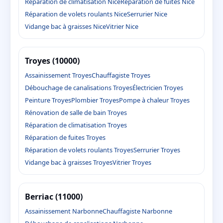
Réparation de climatisation Nice
Réparation de fuites Nice
Réparation de volets roulants Nice
Serrurier Nice
Vidange bac à graisses Nice
Vitrier Nice
Troyes (10000)
Assainissement Troyes
Chauffagiste Troyes
Débouchage de canalisations Troyes
Électricien Troyes
Peinture Troyes
Plombier Troyes
Pompe à chaleur Troyes
Rénovation de salle de bain Troyes
Réparation de climatisation Troyes
Réparation de fuites Troyes
Réparation de volets roulants Troyes
Serrurier Troyes
Vidange bac à graisses Troyes
Vitrier Troyes
Berriac (11000)
Assainissement Narbonne
Chauffagiste Narbonne