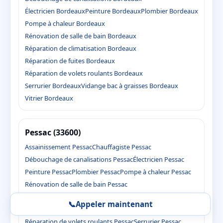
Électricien Bordeaux
Peinture Bordeaux
Plombier Bordeaux
Pompe à chaleur Bordeaux
Rénovation de salle de bain Bordeaux
Réparation de climatisation Bordeaux
Réparation de fuites Bordeaux
Réparation de volets roulants Bordeaux
Serrurier Bordeaux
Vidange bac à graisses Bordeaux
Vitrier Bordeaux
Pessac (33600)
Assainissement Pessac
Chauffagiste Pessac
Débouchage de canalisations Pessac
Électricien Pessac
Peinture Pessac
Plombier Pessac
Pompe à chaleur Pessac
Rénovation de salle de bain Pessac
Réparation de climatisation Pessac
📞
Appeler maintenant
Réparation de fuites Pessac
Réparation de volets roulants Pessac
Serrurier Pessac