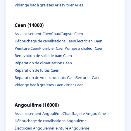
Vidange bac à graisses Arles
Vitrier Arles
Caen (14000)
Assainissement Caen
Chauffagiste Caen
Débouchage de canalisations Caen
Électricien Caen
Peinture Caen
Plombier Caen
Pompe à chaleur Caen
Rénovation de salle de bain Caen
Réparation de climatisation Caen
Réparation de fuites Caen
Réparation de volets roulants Caen
Serrurier Caen
Vidange bac à graisses Caen
Vitrier Caen
Angoulême (16000)
Assainissement Angoulême
Chauffagiste Angoulême
Débouchage de canalisations Angoulême
Électricien Angoulême
Peinture Angoulême