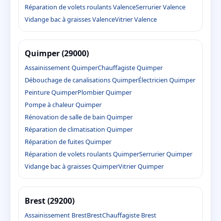
Réparation de volets roulants Valence
Serrurier Valence
Vidange bac à graisses Valence
Vitrier Valence
Quimper (29000)
Assainissement Quimper
Chauffagiste Quimper
Débouchage de canalisations Quimper
Électricien Quimper
Peinture Quimper
Plombier Quimper
Pompe à chaleur Quimper
Rénovation de salle de bain Quimper
Réparation de climatisation Quimper
Réparation de fuites Quimper
Réparation de volets roulants Quimper
Serrurier Quimper
Vidange bac à graisses Quimper
Vitrier Quimper
Brest (29200)
Assainissement Brest
Brest
Chauffagiste Brest