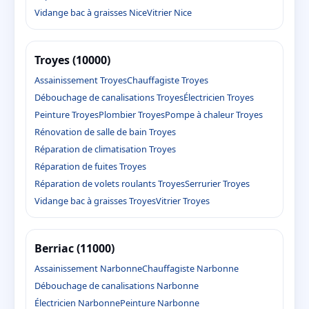
Vidange bac à graisses Nice
Vitrier Nice
Troyes (10000)
Assainissement Troyes
Chauffagiste Troyes
Débouchage de canalisations Troyes
Électricien Troyes
Peinture Troyes
Plombier Troyes
Pompe à chaleur Troyes
Rénovation de salle de bain Troyes
Réparation de climatisation Troyes
Réparation de fuites Troyes
Réparation de volets roulants Troyes
Serrurier Troyes
Vidange bac à graisses Troyes
Vitrier Troyes
Berriac (11000)
Assainissement Narbonne
Chauffagiste Narbonne
Débouchage de canalisations Narbonne
Électricien Narbonne
Peinture Narbonne