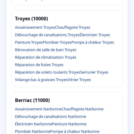
Troyes (10000)
Assainissement Troyes
Chauffagiste Troyes
Débouchage de canalisations Troyes
Électricien Troyes
Peinture Troyes
Plombier Troyes
Pompe à chaleur Troyes
Rénovation de salle de bain Troyes
Réparation de climatisation Troyes
Réparation de fuites Troyes
Réparation de volets roulants Troyes
Serrurier Troyes
Vidange bac à graisses Troyes
Vitrier Troyes
Berriac (11000)
Assainissement Narbonne
Chauffagiste Narbonne
Débouchage de canalisations Narbonne
Électricien Narbonne
Peinture Narbonne
Plombier Narbonne
Pompe à chaleur Narbonne