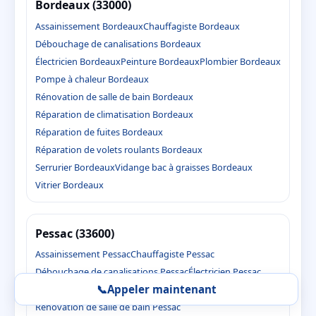
Bordeaux (33000)
Assainissement Bordeaux
Chauffagiste Bordeaux
Débouchage de canalisations Bordeaux
Électricien Bordeaux
Peinture Bordeaux
Plombier Bordeaux
Pompe à chaleur Bordeaux
Rénovation de salle de bain Bordeaux
Réparation de climatisation Bordeaux
Réparation de fuites Bordeaux
Réparation de volets roulants Bordeaux
Serrurier Bordeaux
Vidange bac à graisses Bordeaux
Vitrier Bordeaux
Pessac (33600)
Assainissement Pessac
Chauffagiste Pessac
Débouchage de canalisations Pessac
Électricien Pessac
📞
Appeler maintenant
Peinture Pessac
Plombier Pessac
Pompe à chaleur Pessac
Rénovation de salle de bain Pessac