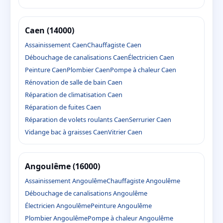
Caen (14000)
Assainissement Caen
Chauffagiste Caen
Débouchage de canalisations Caen
Électricien Caen
Peinture Caen
Plombier Caen
Pompe à chaleur Caen
Rénovation de salle de bain Caen
Réparation de climatisation Caen
Réparation de fuites Caen
Réparation de volets roulants Caen
Serrurier Caen
Vidange bac à graisses Caen
Vitrier Caen
Angoulême (16000)
Assainissement Angoulême
Chauffagiste Angoulême
Débouchage de canalisations Angoulême
Électricien Angoulême
Peinture Angoulême
Plombier Angoulême
Pompe à chaleur Angoulême