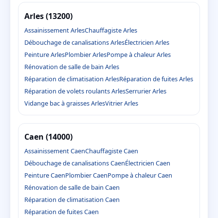
Arles (13200)
Assainissement Arles
Chauffagiste Arles
Débouchage de canalisations Arles
Électricien Arles
Peinture Arles
Plombier Arles
Pompe à chaleur Arles
Rénovation de salle de bain Arles
Réparation de climatisation Arles
Réparation de fuites Arles
Réparation de volets roulants Arles
Serrurier Arles
Vidange bac à graisses Arles
Vitrier Arles
Caen (14000)
Assainissement Caen
Chauffagiste Caen
Débouchage de canalisations Caen
Électricien Caen
Peinture Caen
Plombier Caen
Pompe à chaleur Caen
Rénovation de salle de bain Caen
Réparation de climatisation Caen
Réparation de fuites Caen