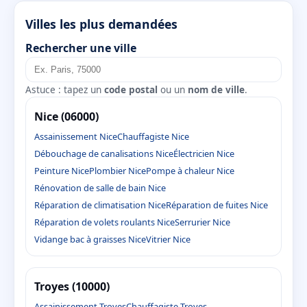
Villes les plus demandées
Rechercher une ville
Astuce : tapez un
code postal
ou un
nom de ville
.
Nice (06000)
Assainissement Nice
Chauffagiste Nice
Débouchage de canalisations Nice
Électricien Nice
Peinture Nice
Plombier Nice
Pompe à chaleur Nice
Rénovation de salle de bain Nice
Réparation de climatisation Nice
Réparation de fuites Nice
Réparation de volets roulants Nice
Serrurier Nice
Vidange bac à graisses Nice
Vitrier Nice
Troyes (10000)
Assainissement Troyes
Chauffagiste Troyes