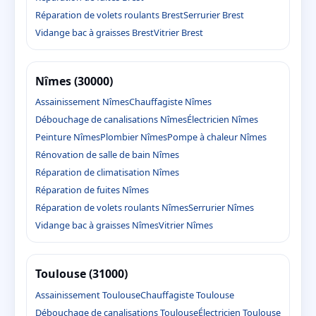
Réparation de volets roulants Brest
Serrurier Brest
Vidange bac à graisses Brest
Vitrier Brest
Nîmes (30000)
Assainissement Nîmes
Chauffagiste Nîmes
Débouchage de canalisations Nîmes
Électricien Nîmes
Peinture Nîmes
Plombier Nîmes
Pompe à chaleur Nîmes
Rénovation de salle de bain Nîmes
Réparation de climatisation Nîmes
Réparation de fuites Nîmes
Réparation de volets roulants Nîmes
Serrurier Nîmes
Vidange bac à graisses Nîmes
Vitrier Nîmes
Toulouse (31000)
Assainissement Toulouse
Chauffagiste Toulouse
Débouchage de canalisations Toulouse
Électricien Toulouse