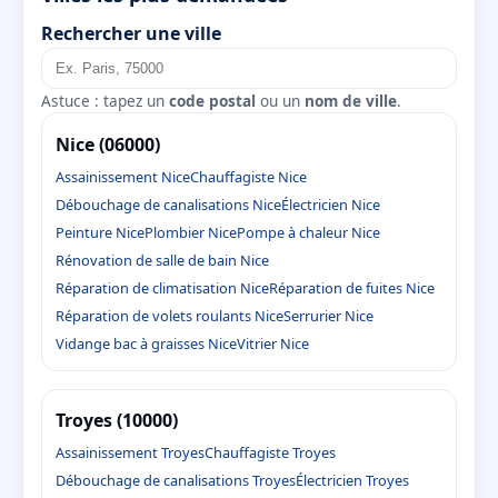
Rechercher une ville
Astuce : tapez un
code postal
ou un
nom de ville
.
Nice (06000)
Assainissement Nice
Chauffagiste Nice
Débouchage de canalisations Nice
Électricien Nice
Peinture Nice
Plombier Nice
Pompe à chaleur Nice
Rénovation de salle de bain Nice
Réparation de climatisation Nice
Réparation de fuites Nice
Réparation de volets roulants Nice
Serrurier Nice
Vidange bac à graisses Nice
Vitrier Nice
Troyes (10000)
Assainissement Troyes
Chauffagiste Troyes
Débouchage de canalisations Troyes
Électricien Troyes