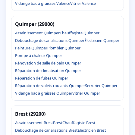
Vidange bac à graisses Valence
Vitrier Valence
Quimper (29000)
Assainissement Quimper
Chauffagiste Quimper
Débouchage de canalisations Quimper
Électricien Quimper
Peinture Quimper
Plombier Quimper
Pompe à chaleur Quimper
Rénovation de salle de bain Quimper
Réparation de climatisation Quimper
Réparation de fuites Quimper
Réparation de volets roulants Quimper
Serrurier Quimper
Vidange bac à graisses Quimper
Vitrier Quimper
Brest (29200)
Assainissement Brest
Brest
Chauffagiste Brest
Débouchage de canalisations Brest
Électricien Brest