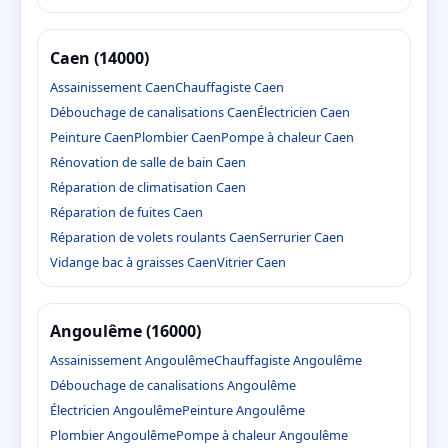
Caen (14000)
Assainissement Caen
Chauffagiste Caen
Débouchage de canalisations Caen
Électricien Caen
Peinture Caen
Plombier Caen
Pompe à chaleur Caen
Rénovation de salle de bain Caen
Réparation de climatisation Caen
Réparation de fuites Caen
Réparation de volets roulants Caen
Serrurier Caen
Vidange bac à graisses Caen
Vitrier Caen
Angoulême (16000)
Assainissement Angoulême
Chauffagiste Angoulême
Débouchage de canalisations Angoulême
Électricien Angoulême
Peinture Angoulême
Plombier Angoulême
Pompe à chaleur Angoulême