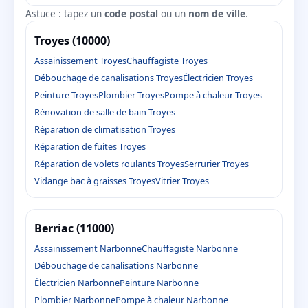
Astuce : tapez un
code postal
ou un
nom de ville
.
Troyes (10000)
Assainissement Troyes
Chauffagiste Troyes
Débouchage de canalisations Troyes
Électricien Troyes
Peinture Troyes
Plombier Troyes
Pompe à chaleur Troyes
Rénovation de salle de bain Troyes
Réparation de climatisation Troyes
Réparation de fuites Troyes
Réparation de volets roulants Troyes
Serrurier Troyes
Vidange bac à graisses Troyes
Vitrier Troyes
Berriac (11000)
Assainissement Narbonne
Chauffagiste Narbonne
Débouchage de canalisations Narbonne
Électricien Narbonne
Peinture Narbonne
Plombier Narbonne
Pompe à chaleur Narbonne