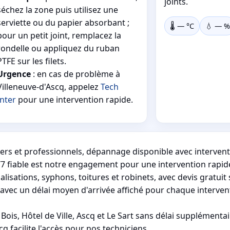
joints.
séchez la zone puis utilisez une
serviette ou du papier absorbant ;
🌡️
—
°C
💧
—
%
pour un petit joint, remplacez la
rondelle ou appliquez du ruban
PTFE sur les filets.
Urgence
: en cas de problème à
Villeneuve-d'Ascq, appelez
Tech
Inter
pour une intervention rapide.
iers et professionnels, dépannage disponible avec interventi
/7 fiable est notre engagement pour une intervention rapide
isations, syphons, toitures et robinets, avec devis gratuit 
avec un délai moyen d'arrivée affiché pour chaque interven
Bois, Hôtel de Ville, Ascq et Le Sart sans délai supplémentai
q facilite l'accès pour nos techniciens.