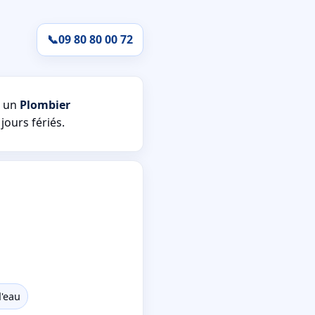
📞
09 80 80 00 72
s un
Plombier
jours fériés.
d'eau