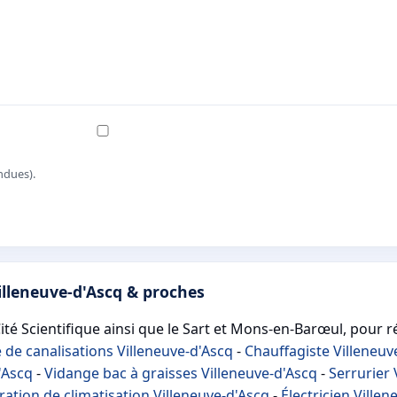
ndues).
illeneuve-d'Ascq & proches
ité Scientifique ainsi que le Sart et Mons-en-Barœul, pour ré
de canalisations Villeneuve-d'Ascq
-
Chauffagiste Villeneuv
d'Ascq
-
Vidange bac à graisses Villeneuve-d'Ascq
-
Serrurier 
ation de climatisation Villeneuve-d'Ascq
-
Électricien Ville