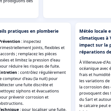
et prodiguons des
.
ils pratiques en plomberie
Météo locale e
climatiques à 
Prévention
: inspectez
impact sur la 
trimestriellement joints, flexibles et
réparations de
raccords ; remplacez les pièces
usées et limitez la pression d'eau
À Villeneuve-d'As
pour réduire les risques de fuite.
océanique avec é
Entretien
: contrôlez régulièrement
frais et humidité
le compteur d'eau (la nuit) pour
les variations d
détecter une fuite discrète et
la corrosion des 
nettoyez siphons et évacuations
provoquent des f
pour prévenir corrosion et
du Sart et autour
obstructions.
le calcaire peut 
Technique
: pour localiser une fuite,