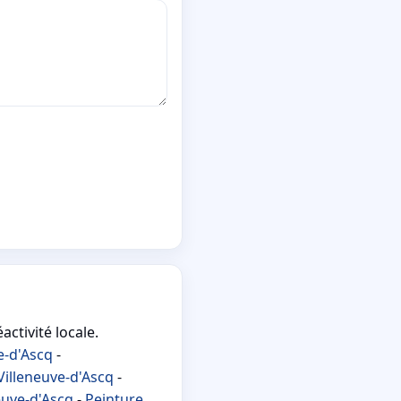
activité locale.
e-d'Ascq
-
Villeneuve-d'Ascq
-
neuve-d'Ascq
-
Peinture