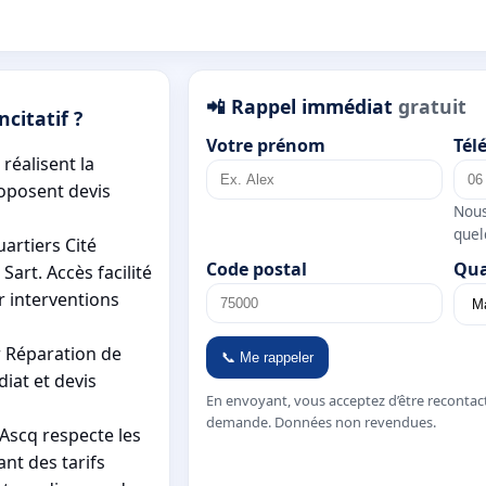
📲 Rappel immédiat
gratuit
ncitatif ?
Votre prénom
Tél
réalisent la
roposent devis
Nous
quel
artiers Cité
Code postal
Qua
Sart. Accès facilité
r interventions
 Réparation de
📞 Me rappeler
iat et devis
En envoyant, vous acceptez d’être recontac
demande. Données non revendues.
'Ascq respecte les
ant des tarifs