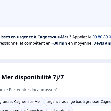
aisses en urgence à Cagnes-sur-Mer ?
Appelez le
09 80 80 
essionnel et compétent en
~30 min
en moyenne.
Devis a
Mer disponibilité 7j/7
aux • Partenaires locaux assurés
 graisses Cagnes-sur-Mer
urgence vidange bac à graisses Cagn
c à graisses
débouchage bac à graisses