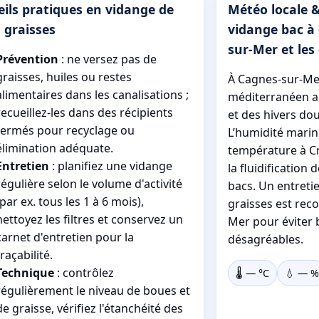
ils pratiques en vidange de
Météo locale &
 graisses
vidange bac à 
sur-Mer et les
Prévention
: ne versez pas de
graisses, huiles ou restes
À Cagnes-sur-Mer
alimentaires dans les canalisations ;
méditerranéen a
recueillez-les dans des récipients
et des hivers dou
fermés pour recyclage ou
L’humidité marine
élimination adéquate.
température à C
Entretien
: planifiez une vidange
la fluidification 
régulière selon le volume d'activité
bacs. Un entretie
(par ex. tous les 1 à 6 mois),
graisses est re
nettoyez les filtres et conservez un
Mer pour éviter 
carnet d'entretien pour la
désagréables.
traçabilité.
Technique
: contrôlez
🌡️
—
°C
💧
—
%
régulièrement le niveau de boues et
de graisse, vérifiez l'étanchéité des