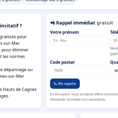
📲 Rappel immédiat
gratuit
ncitatif ?
Votre prénom
Tél
 graisses pour
es-sur-Mer.
Nous
t pour éliminer
quel
nt les normes
Code postal
Qua
ce dépannage ou
agnes-sur-Mer
📞 Me rappeler
rs Hauts de Cagnes
En envoyant, vous acceptez d’être recontac
nges.
demande. Données non revendues.