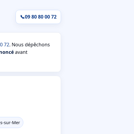
📞
09 80 80 00 72
00 72
. Nous dépêchons
nnoncé
avant
es-sur-Mer