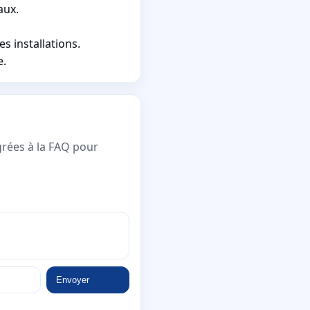
aux.
s installations.
e.
grées à la FAQ pour
Envoyer