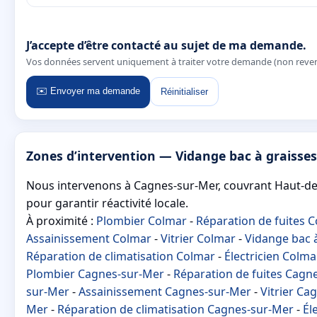
J’accepte d’être contacté au sujet de ma demande.
Vos données servent uniquement à traiter votre demande (non reve
✉️ Envoyer ma demande
Réinitialiser
Zones d’intervention — Vidange bac à graisse
Nous intervenons à Cagnes-sur-Mer, couvrant Haut-de-
pour garantir réactivité locale.
À proximité :
Plombier Colmar
-
Réparation de fuites 
Assainissement Colmar
-
Vitrier Colmar
-
Vidange bac 
Réparation de climatisation Colmar
-
Électricien Colma
Plombier Cagnes-sur-Mer
-
Réparation de fuites Cagn
sur-Mer
-
Assainissement Cagnes-sur-Mer
-
Vitrier Ca
Mer
-
Réparation de climatisation Cagnes-sur-Mer
-
Él