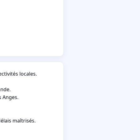
tivités locales.
ande.
s Anges.
élais maîtrisés.