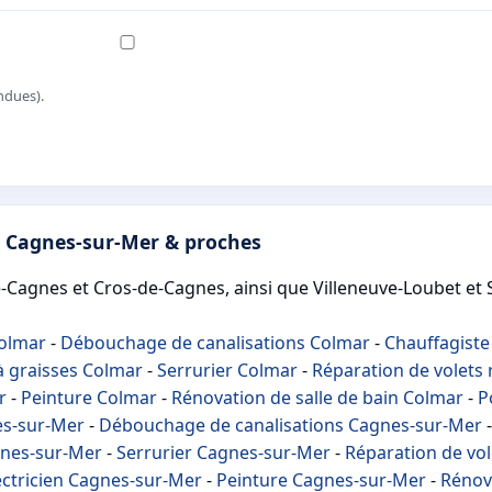
ndues).
s Cagnes-sur-Mer & proches
Cagnes et Cros-de-Cagnes, ainsi que Villeneuve-Loubet et S
Colmar
-
Débouchage de canalisations Colmar
-
Chauffagiste
à graisses Colmar
-
Serrurier Colmar
-
Réparation de volets
r
-
Peinture Colmar
-
Rénovation de salle de bain Colmar
-
P
es-sur-Mer
-
Débouchage de canalisations Cagnes-sur-Mer
gnes-sur-Mer
-
Serrurier Cagnes-sur-Mer
-
Réparation de vol
ectricien Cagnes-sur-Mer
-
Peinture Cagnes-sur-Mer
-
Rénova