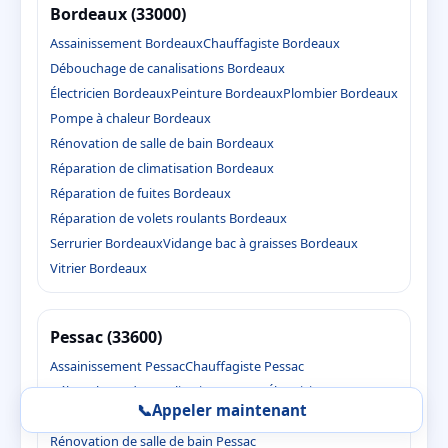
Bordeaux (33000)
Assainissement Bordeaux
Chauffagiste Bordeaux
Débouchage de canalisations Bordeaux
Électricien Bordeaux
Peinture Bordeaux
Plombier Bordeaux
Pompe à chaleur Bordeaux
Rénovation de salle de bain Bordeaux
Réparation de climatisation Bordeaux
Réparation de fuites Bordeaux
Réparation de volets roulants Bordeaux
Serrurier Bordeaux
Vidange bac à graisses Bordeaux
Vitrier Bordeaux
Pessac (33600)
Assainissement Pessac
Chauffagiste Pessac
Débouchage de canalisations Pessac
Électricien Pessac
📞
Appeler maintenant
Peinture Pessac
Plombier Pessac
Pompe à chaleur Pessac
Rénovation de salle de bain Pessac