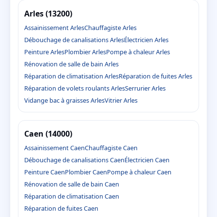
Arles (13200)
Assainissement Arles
Chauffagiste Arles
Débouchage de canalisations Arles
Électricien Arles
Peinture Arles
Plombier Arles
Pompe à chaleur Arles
Rénovation de salle de bain Arles
Réparation de climatisation Arles
Réparation de fuites Arles
Réparation de volets roulants Arles
Serrurier Arles
Vidange bac à graisses Arles
Vitrier Arles
Caen (14000)
Assainissement Caen
Chauffagiste Caen
Débouchage de canalisations Caen
Électricien Caen
Peinture Caen
Plombier Caen
Pompe à chaleur Caen
Rénovation de salle de bain Caen
Réparation de climatisation Caen
Réparation de fuites Caen