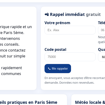
📲 Rappel immédiat
gratuit
Votre prénom
Tél
ique rapide et un
de Paris 5ème.
Nous
intervenons
quel
es conseils.
Code postal
Qua
ence contactez
nuit sur simple
si rapidement
📞 Me rappeler
les communes
En envoyant, vous acceptez d’être recontac
demande. Données non revendues.
ils pratiques en Paris 5ème
Météo locale 