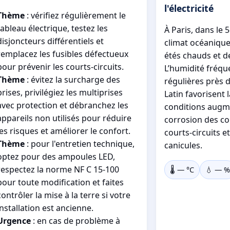
l'électricité
Thème
: vérifiez régulièrement le
tableau électrique, testez les
À Paris, dans le
disjoncteurs différentiels et
climat océaniqu
remplacez les fusibles défectueux
étés chauds et d
pour prévenir les courts-circuits.
L’humidité fréque
Thème
: évitez la surcharge des
régulières près d
prises, privilégiez les multiprises
Latin favorisent 
avec protection et débranchez les
conditions augme
appareils non utilisés pour réduire
corrosion des co
les risques et améliorer le confort.
courts-circuits e
Thème
: pour l'entretien technique,
canicules.
optez pour des ampoules LED,
respectez la norme NF C 15-100
🌡️
—
°C
💧
—
%
pour toute modification et faites
contrôler la mise à la terre si votre
installation est ancienne.
Urgence
: en cas de problème à