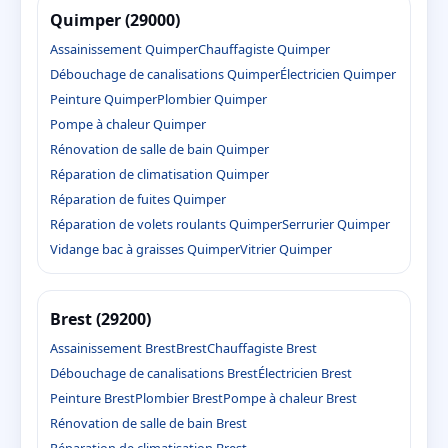
Quimper (29000)
Assainissement Quimper
Chauffagiste Quimper
Débouchage de canalisations Quimper
Électricien Quimper
Peinture Quimper
Plombier Quimper
Pompe à chaleur Quimper
Rénovation de salle de bain Quimper
Réparation de climatisation Quimper
Réparation de fuites Quimper
Réparation de volets roulants Quimper
Serrurier Quimper
Vidange bac à graisses Quimper
Vitrier Quimper
Brest (29200)
Assainissement Brest
Brest
Chauffagiste Brest
Débouchage de canalisations Brest
Électricien Brest
Peinture Brest
Plombier Brest
Pompe à chaleur Brest
Rénovation de salle de bain Brest
Réparation de climatisation Brest