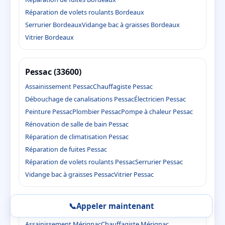
Réparation de volets roulants Bordeaux
Serrurier Bordeaux
Vidange bac à graisses Bordeaux
Vitrier Bordeaux
Pessac (33600)
Assainissement Pessac
Chauffagiste Pessac
Débouchage de canalisations Pessac
Électricien Pessac
Peinture Pessac
Plombier Pessac
Pompe à chaleur Pessac
Rénovation de salle de bain Pessac
Réparation de climatisation Pessac
Réparation de fuites Pessac
Réparation de volets roulants Pessac
Serrurier Pessac
Vidange bac à graisses Pessac
Vitrier Pessac
📞
Appeler maintenant
Mérignac (33700)
Assainissement Mérignac
Chauffagiste Mérignac