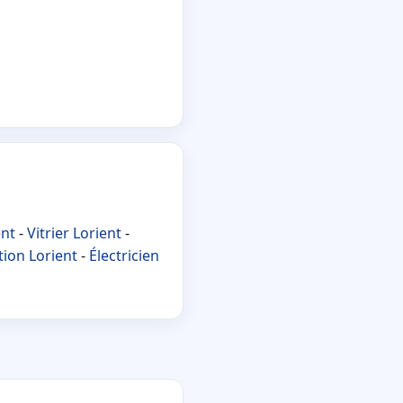
ent
-
Vitrier Lorient
-
tion Lorient
-
Électricien