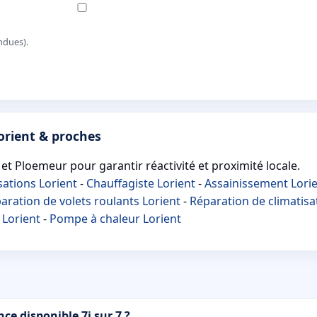
ndues).
orient & proches
et Ploemeur pour garantir réactivité et proximité locale.
ations Lorient
-
Chauffagiste Lorient
-
Assainissement Lori
aration de volets roulants Lorient
-
Réparation de climatisa
 Lorient
-
Pompe à chaleur Lorient
ce disponible 7j sur 7 ?