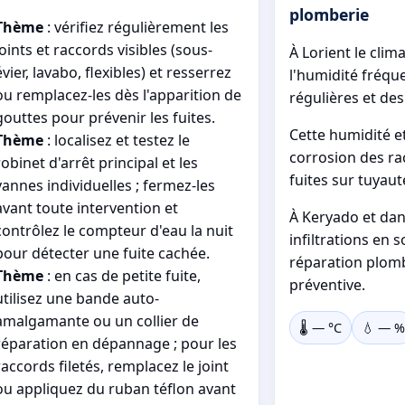
plomberie
Thème
: vérifiez régulièrement les
joints et raccords visibles (sous-
À Lorient le cli
évier, lavabo, flexibles) et resserrez
l'humidité fréque
ou remplacez-les dès l'apparition de
régulières et des
gouttes pour prévenir les fuites.
Cette humidité et 
Thème
: localisez et testez le
corrosion des rac
robinet d'arrêt principal et les
fuites sur tuyaut
vannes individuelles ; fermez-les
avant toute intervention et
À Keryado et dans
contrôlez le compteur d'eau la nuit
infiltrations en
pour détecter une fuite cachée.
réparation plomb
Thème
: en cas de petite fuite,
préventive.
utilisez une bande auto-
amalgamante ou un collier de
🌡️
—
°C
💧
—
%
réparation en dépannage ; pour les
raccords filetés, remplacez le joint
ou appliquez du ruban téflon avant