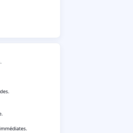
.
ides.
e.
 immédiates.