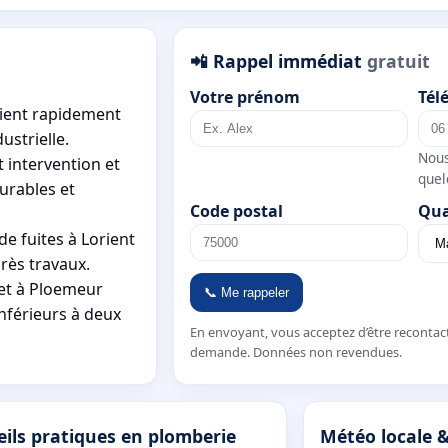
📲 Rappel immédiat
gratuit
Votre prénom
Tél
vient rapidement
ustrielle.
Nous
 intervention et
quel
urables et
Code postal
Qua
e fuites à Lorient
rès travaux.
 et à Ploemeur
📞 Me rappeler
nférieurs à deux
En envoyant, vous acceptez d’être recontac
demande. Données non revendues.
ils pratiques en plomberie
Météo locale &