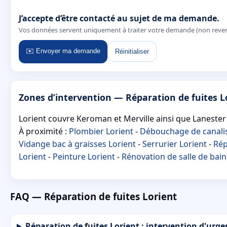
J’accepte d’être contacté au sujet de ma demande.
Vos données servent uniquement à traiter votre demande (non reve
✉️ Envoyer ma demande
Réinitialiser
Zones d’intervention — Réparation de fuites L
Lorient couvre Keroman et Merville ainsi que Lanester 
À proximité :
Plombier Lorient
-
Débouchage de canalis
Vidange bac à graisses Lorient
-
Serrurier Lorient
-
Rép
Lorient
-
Peinture Lorient
-
Rénovation de salle de bain
FAQ — Réparation de fuites Lorient
Réparation de fuites Lorient : intervention d'urgen