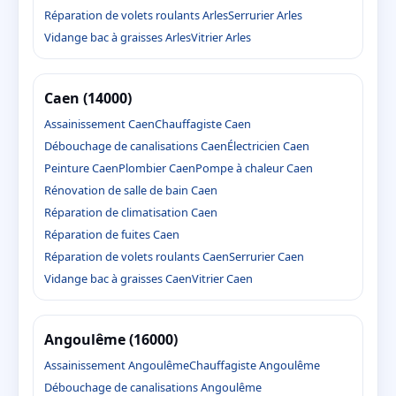
Réparation de volets roulants Arles
Serrurier Arles
Vidange bac à graisses Arles
Vitrier Arles
Caen (14000)
Assainissement Caen
Chauffagiste Caen
Débouchage de canalisations Caen
Électricien Caen
Peinture Caen
Plombier Caen
Pompe à chaleur Caen
Rénovation de salle de bain Caen
Réparation de climatisation Caen
Réparation de fuites Caen
Réparation de volets roulants Caen
Serrurier Caen
Vidange bac à graisses Caen
Vitrier Caen
Angoulême (16000)
Assainissement Angoulême
Chauffagiste Angoulême
Débouchage de canalisations Angoulême