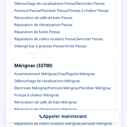
Débouchage de canalisations Pessac
Électricien Pessac
Peinture Pessac
Plombier Pessac
Pompe à chaleur Pessac
Rénovation de salle de bain Pessac
Réparation de climatisation Pessac
Réparation de fuites Pessac
Réparation de volets roulants Pessac
Serrurier Pessac
Vidange bac à graisses Pessac
Vitrier Pessac
Mérignac (33700)
Assainissement Mérignac
Chauffagiste Mérignac
Débouchage de canalisations Mérignac
Électricien Mérignac
Peinture Mérignac
Plombier Mérignac
Pompe à chaleur Mérignac
Rénovation de salle de bain Mérignac
Réparation de climatisation Mérignac
📞
Appeler maintenant
Réparation de fuites Mérignac
Réparation de volets roulants Mérignac
Serrurier Mérignac