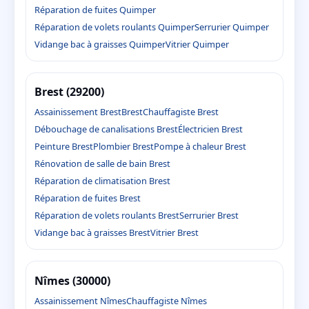
Réparation de fuites Quimper
Réparation de volets roulants Quimper
Serrurier Quimper
Vidange bac à graisses Quimper
Vitrier Quimper
Brest (29200)
Assainissement Brest
Brest
Chauffagiste Brest
Débouchage de canalisations Brest
Électricien Brest
Peinture Brest
Plombier Brest
Pompe à chaleur Brest
Rénovation de salle de bain Brest
Réparation de climatisation Brest
Réparation de fuites Brest
Réparation de volets roulants Brest
Serrurier Brest
Vidange bac à graisses Brest
Vitrier Brest
Nîmes (30000)
Assainissement Nîmes
Chauffagiste Nîmes