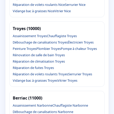
Réparation de volets roulants Nice
Serrurier Nice
Vidange bac à graisses Nice
Vitrier Nice
Troyes (10000)
Assainissement Troyes
Chauffagiste Troyes
Débouchage de canalisations Troyes
Électricien Troyes
Peinture Troyes
Plombier Troyes
Pompe à chaleur Troyes
Rénovation de salle de bain Troyes
Réparation de climatisation Troyes
Réparation de fuites Troyes
Réparation de volets roulants Troyes
Serrurier Troyes
Vidange bac à graisses Troyes
Vitrier Troyes
Berriac (11000)
Assainissement Narbonne
Chauffagiste Narbonne
Débouchage de canalisations Narbonne