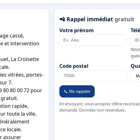
📲 Rappel immédiat
gratuit
Votre prénom
Tél
rage cassé,
 et intervention
Nous
quel
uet, La Croisette
Code postal
Qua
cale.
s vitrées, portes-
sur 7.
9 80 80 00 72 pour
📞 Me rappeler
gratuit.
En envoyant, vous acceptez d’être recontac
ntion rapide,
demande. Données non revendues.
r toute la ville.
 généralement
ce locale.
r assurer