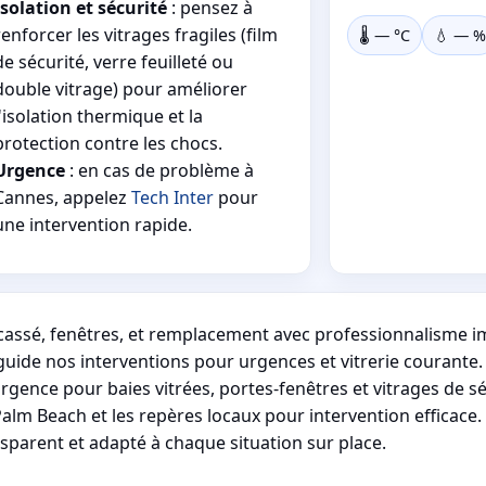
Isolation et sécurité
: pensez à
renforcer les vitrages fragiles (film
🌡️
—
°C
💧
—
%
de sécurité, verre feuilleté ou
double vitrage) pour améliorer
l'isolation thermique et la
protection contre les chocs.
Urgence
: en cas de problème à
Cannes, appelez
Tech Inter
pour
une intervention rapide.
e cassé, fenêtres, et remplacement avec professionnalisme 
guide nos interventions pour urgences et vitrerie courante.
ence pour baies vitrées, portes-fenêtres et vitrages de sé
alm Beach et les repères locaux pour intervention efficace.
ansparent et adapté à chaque situation sur place.