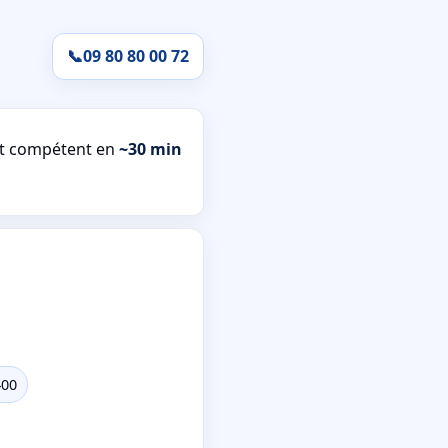
📞
09 80 80 00 72
et compétent en
~30 min
400