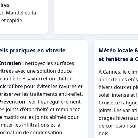
ires.
t, Mandelieu-la-
 et rapide.
ils pratiques en vitrerie
Météo locale &
et fenêtres à 
Entretien
: nettoyez les surfaces
vitrées avec une solution douce
À Cannes, le cli
(eau tiède + savon) et un chiffon
apporte des étés
microfibre pour éviter les rayures et
hivers doux et pl
préserver les traitements anti-reflet.
soleil intense et l
Prévention
: vérifiez régulièrement
Croisette fatiguen
les joints d'étanchéité et remplacez
joints. Les varia
le mastic ou les joints abîmés pour
orages hivernau
limiter les infiltrations et la
de corrosion sur
formation de condensation.
bois.