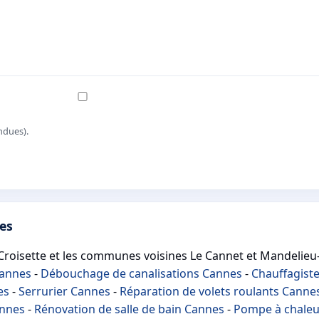
ndues).
es
Croisette et les communes voisines Le Cannet et Mandelieu
Cannes
-
Débouchage de canalisations Cannes
-
Chauffagist
es
-
Serrurier Cannes
-
Réparation de volets roulants Canne
annes
-
Rénovation de salle de bain Cannes
-
Pompe à chaleu