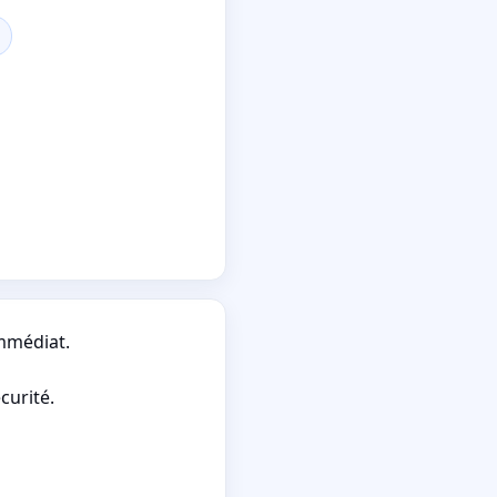
immédiat.
curité.