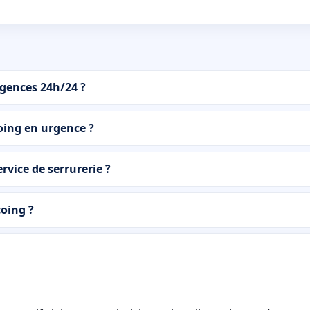
rgences 24h/24 ?
coing en urgence ?
rvice de serrurerie ?
coing ?