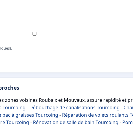
ndues).
 proches
 les zones voisines Roubaix et Mouvaux, assure rapidité et pr
s Tourcoing
-
Débouchage de canalisations Tourcoing
-
Cha
 bac à graisses Tourcoing
-
Réparation de volets roulants 
ure Tourcoing
-
Rénovation de salle de bain Tourcoing
-
Pomp