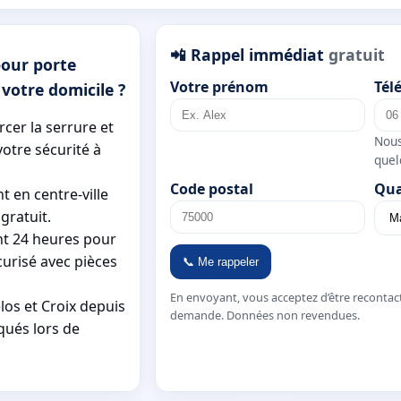
📲 Rappel immédiat
gratuit
pour porte
Votre prénom
Tél
 votre domicile ?
rcer la serrure et
Nous
otre sécurité à
quel
Code postal
Qua
t en centre-ville
gratuit.
ent 24 heures pour
urisé avec pièces
📞 Me rappeler
En envoyant, vous acceptez d’être recontac
los et Croix depuis
demande. Données non revendues.
qués lors de