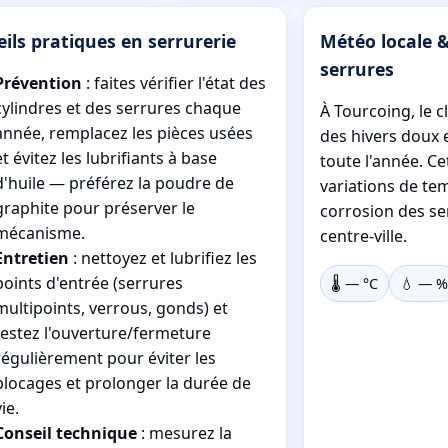
ils pratiques en serrurerie
Météo locale &
serrures
Prévention
: faites vérifier l'état des
cylindres et des serrures chaque
À Tourcoing, le 
année, remplacez les pièces usées
des hivers doux 
et évitez les lubrifiants à base
toute l'année. Ce
d'huile — préférez la poudre de
variations de te
graphite pour préserver le
corrosion des s
mécanisme.
centre-ville.
Entretien
: nettoyez et lubrifiez les
points d'entrée (serrures
🌡️
—
°C
💧
—
%
multipoints, verrous, gonds) et
testez l'ouverture/fermeture
régulièrement pour éviter les
blocages et prolonger la durée de
vie.
Conseil technique
: mesurez la