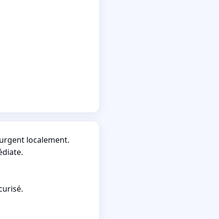
 urgent localement.
diate.
curisé.