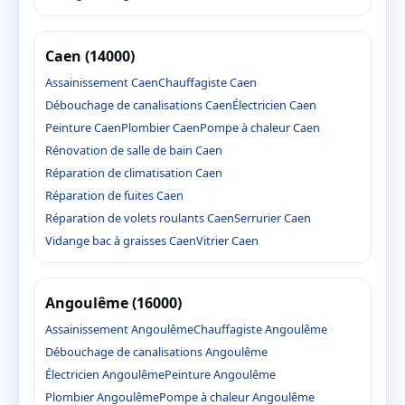
Caen (14000)
Assainissement Caen
Chauffagiste Caen
Débouchage de canalisations Caen
Électricien Caen
Peinture Caen
Plombier Caen
Pompe à chaleur Caen
Rénovation de salle de bain Caen
Réparation de climatisation Caen
Réparation de fuites Caen
Réparation de volets roulants Caen
Serrurier Caen
Vidange bac à graisses Caen
Vitrier Caen
Angoulême (16000)
Assainissement Angoulême
Chauffagiste Angoulême
Débouchage de canalisations Angoulême
Électricien Angoulême
Peinture Angoulême
Plombier Angoulême
Pompe à chaleur Angoulême