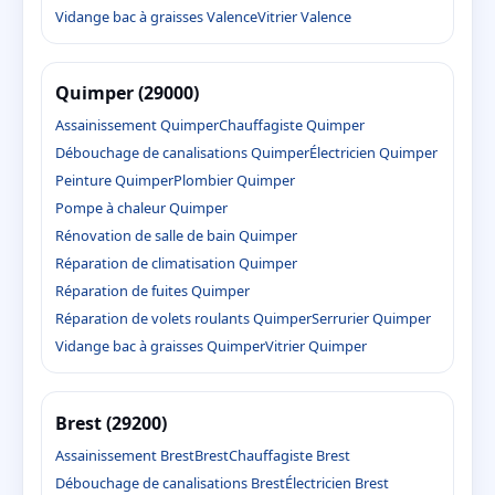
Vidange bac à graisses Valence
Vitrier Valence
Quimper (29000)
Assainissement Quimper
Chauffagiste Quimper
Débouchage de canalisations Quimper
Électricien Quimper
Peinture Quimper
Plombier Quimper
Pompe à chaleur Quimper
Rénovation de salle de bain Quimper
Réparation de climatisation Quimper
Réparation de fuites Quimper
Réparation de volets roulants Quimper
Serrurier Quimper
Vidange bac à graisses Quimper
Vitrier Quimper
Brest (29200)
Assainissement Brest
Brest
Chauffagiste Brest
Débouchage de canalisations Brest
Électricien Brest