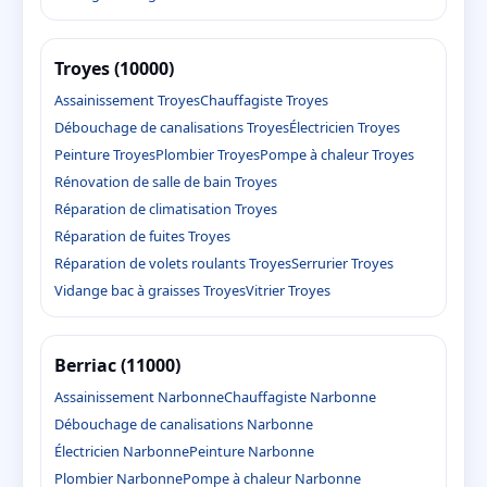
Troyes (10000)
Assainissement Troyes
Chauffagiste Troyes
Débouchage de canalisations Troyes
Électricien Troyes
Peinture Troyes
Plombier Troyes
Pompe à chaleur Troyes
Rénovation de salle de bain Troyes
Réparation de climatisation Troyes
Réparation de fuites Troyes
Réparation de volets roulants Troyes
Serrurier Troyes
Vidange bac à graisses Troyes
Vitrier Troyes
Berriac (11000)
Assainissement Narbonne
Chauffagiste Narbonne
Débouchage de canalisations Narbonne
Électricien Narbonne
Peinture Narbonne
Plombier Narbonne
Pompe à chaleur Narbonne