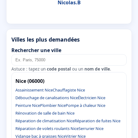
Nicolas.B
Villes les plus demandées
Rechercher une ville
Astuce : tapez un
code postal
ou un
nom de ville
.
Nice (06000)
Assainissement Nice
Chauffagiste Nice
Débouchage de canalisations Nice
Électricien Nice
Peinture Nice
Plombier Nice
Pompe à chaleur Nice
Rénovation de salle de bain Nice
Réparation de climatisation Nice
Réparation de fuites Nice
Réparation de volets roulants Nice
Serrurier Nice
Vidange bac à graisses Nice
Vitrier Nice