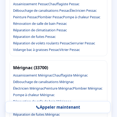
Assainissement Pessac
Chauffagiste Pessac
Débouchage de canalisations Pessac
Électricien Pessac
Peinture Pessac
Plombier Pessac
Pompe à chaleur Pessac
Rénovation de salle de bain Pessac
Réparation de climatisation Pessac
Réparation de fuites Pessac
Réparation de volets roulants Pessac
Serrurier Pessac
Vidange bac à graisses Pessac
Vitrier Pessac
Mérignac (33700)
Assainissement Mérignac
Chauffagiste Mérignac
Débouchage de canalisations Mérignac
Électricien Mérignac
Peinture Mérignac
Plombier Mérignac
Pompe à chaleur Mérignac
Rénovation de salle de bain Mérignac
📞
Appeler maintenant
Réparation de climatisation Mérignac
Réparation de fuites Mérignac