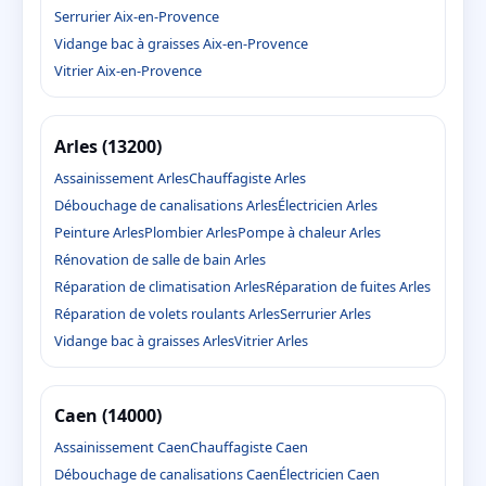
Serrurier Aix-en-Provence
Vidange bac à graisses Aix-en-Provence
Vitrier Aix-en-Provence
Arles (13200)
Assainissement Arles
Chauffagiste Arles
Débouchage de canalisations Arles
Électricien Arles
Peinture Arles
Plombier Arles
Pompe à chaleur Arles
Rénovation de salle de bain Arles
Réparation de climatisation Arles
Réparation de fuites Arles
Réparation de volets roulants Arles
Serrurier Arles
Vidange bac à graisses Arles
Vitrier Arles
Caen (14000)
Assainissement Caen
Chauffagiste Caen
Débouchage de canalisations Caen
Électricien Caen