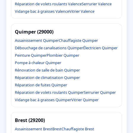
Réparation de volets roulants Valence
Serrurier Valence
Vidange bac à graisses Valence
Vitrier Valence
Quimper (29000)
Assainissement Quimper
Chauffagiste Quimper
Débouchage de canalisations Quimper
Électricien Quimper
Peinture Quimper
Plombier Quimper
Pompe à chaleur Quimper
Rénovation de salle de bain Quimper
Réparation de climatisation Quimper
Réparation de fuites Quimper
Réparation de volets roulants Quimper
Serrurier Quimper
Vidange bac à graisses Quimper
Vitrier Quimper
Brest (29200)
Assainissement Brest
Brest
Chauffagiste Brest