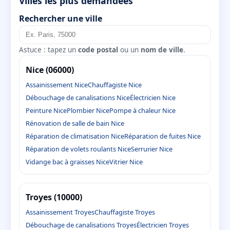
Villes les plus demandées
Rechercher une ville
Astuce : tapez un
code postal
ou un
nom de ville
.
Nice (06000)
Assainissement Nice
Chauffagiste Nice
Débouchage de canalisations Nice
Électricien Nice
Peinture Nice
Plombier Nice
Pompe à chaleur Nice
Rénovation de salle de bain Nice
Réparation de climatisation Nice
Réparation de fuites Nice
Réparation de volets roulants Nice
Serrurier Nice
Vidange bac à graisses Nice
Vitrier Nice
Troyes (10000)
Assainissement Troyes
Chauffagiste Troyes
Débouchage de canalisations Troyes
Électricien Troyes