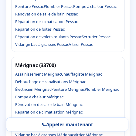
Peinture Pessac
Plombier Pessac
Pompe à chaleur Pessac
Rénovation de salle de bain Pessac
Réparation de climatisation Pessac
Réparation de fuites Pessac
Réparation de volets roulants Pessac
Serrurier Pessac
Vidange bac à graisses Pessac
Vitrier Pessac
Mérignac (33700)
Assainissement Mérignac
Chauffagiste Mérignac
Débouchage de canalisations Mérignac
Électricien Mérignac
Peinture Mérignac
Plombier Mérignac
Pompe à chaleur Mérignac
Rénovation de salle de bain Mérignac
Réparation de climatisation Mérignac
Réparation de fuites Mérignac
📞
Appeler maintenant
Réparation de volets roulants Mérignac
Serrurier Mérignac
Vidange bac à graisses Mérignac
Vitrier Mérignac