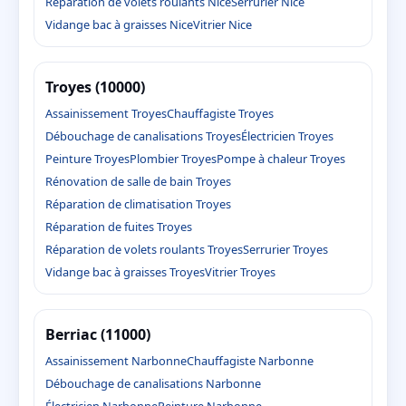
Réparation de volets roulants Nice
Serrurier Nice
Vidange bac à graisses Nice
Vitrier Nice
Troyes (10000)
Assainissement Troyes
Chauffagiste Troyes
Débouchage de canalisations Troyes
Électricien Troyes
Peinture Troyes
Plombier Troyes
Pompe à chaleur Troyes
Rénovation de salle de bain Troyes
Réparation de climatisation Troyes
Réparation de fuites Troyes
Réparation de volets roulants Troyes
Serrurier Troyes
Vidange bac à graisses Troyes
Vitrier Troyes
Berriac (11000)
Assainissement Narbonne
Chauffagiste Narbonne
Débouchage de canalisations Narbonne