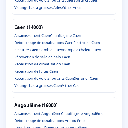
Réparation de volets roulants Arles
Serrurier Arles
Vidange bac à graisses Arles
Vitrier Arles
Caen (14000)
Assainissement Caen
Chauffagiste Caen
Débouchage de canalisations Caen
Électricien Caen
Peinture Caen
Plombier Caen
Pompe à chaleur Caen
Rénovation de salle de bain Caen
Réparation de climatisation Caen
Réparation de fuites Caen
Réparation de volets roulants Caen
Serrurier Caen
Vidange bac à graisses Caen
Vitrier Caen
Angoulême (16000)
Assainissement Angoulême
Chauffagiste Angoulême
Débouchage de canalisations Angoulême
Électricien Angoulême
Peinture Angoulême