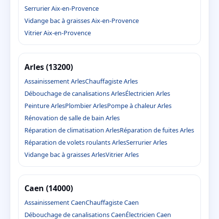
Serrurier Aix-en-Provence
Vidange bac à graisses Aix-en-Provence
Vitrier Aix-en-Provence
Arles (13200)
Assainissement Arles
Chauffagiste Arles
Débouchage de canalisations Arles
Électricien Arles
Peinture Arles
Plombier Arles
Pompe à chaleur Arles
Rénovation de salle de bain Arles
Réparation de climatisation Arles
Réparation de fuites Arles
Réparation de volets roulants Arles
Serrurier Arles
Vidange bac à graisses Arles
Vitrier Arles
Caen (14000)
Assainissement Caen
Chauffagiste Caen
Débouchage de canalisations Caen
Électricien Caen