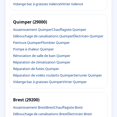
Vidange bac à graisses Valence
Vitrier Valence
Quimper (29000)
Assainissement Quimper
Chauffagiste Quimper
Débouchage de canalisations Quimper
Électricien Quimper
Peinture Quimper
Plombier Quimper
Pompe à chaleur Quimper
Rénovation de salle de bain Quimper
Réparation de climatisation Quimper
Réparation de fuites Quimper
Réparation de volets roulants Quimper
Serrurier Quimper
Vidange bac à graisses Quimper
Vitrier Quimper
Brest (29200)
Assainissement Brest
Brest
Chauffagiste Brest
Débouchage de canalisations Brest
Électricien Brest