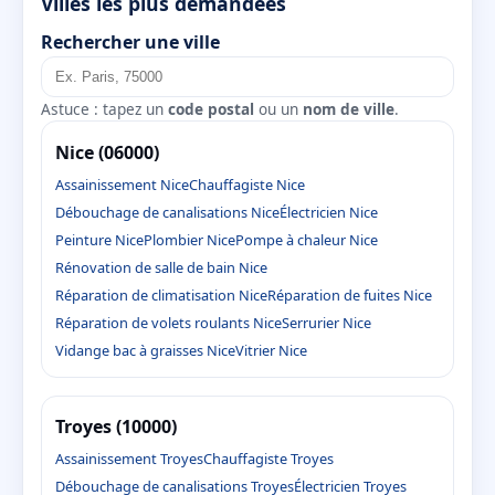
Villes les plus demandées
Rechercher une ville
Astuce : tapez un
code postal
ou un
nom de ville
.
Nice (06000)
Assainissement Nice
Chauffagiste Nice
Débouchage de canalisations Nice
Électricien Nice
Peinture Nice
Plombier Nice
Pompe à chaleur Nice
Rénovation de salle de bain Nice
Réparation de climatisation Nice
Réparation de fuites Nice
Réparation de volets roulants Nice
Serrurier Nice
Vidange bac à graisses Nice
Vitrier Nice
Troyes (10000)
Assainissement Troyes
Chauffagiste Troyes
Débouchage de canalisations Troyes
Électricien Troyes