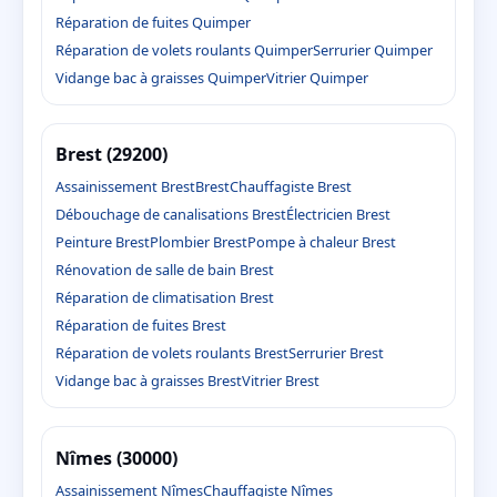
Réparation de fuites Quimper
Réparation de volets roulants Quimper
Serrurier Quimper
Vidange bac à graisses Quimper
Vitrier Quimper
Brest (29200)
Assainissement Brest
Brest
Chauffagiste Brest
Débouchage de canalisations Brest
Électricien Brest
Peinture Brest
Plombier Brest
Pompe à chaleur Brest
Rénovation de salle de bain Brest
Réparation de climatisation Brest
Réparation de fuites Brest
Réparation de volets roulants Brest
Serrurier Brest
Vidange bac à graisses Brest
Vitrier Brest
Nîmes (30000)
Assainissement Nîmes
Chauffagiste Nîmes