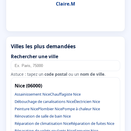
Claire.M
Villes les plus demandées
Rechercher une ville
Astuce : tapez un
code postal
ou un
nom de ville
.
Nice (06000)
Assainissement Nice
Chauffagiste Nice
Débouchage de canalisations Nice
Électricien Nice
Peinture Nice
Plombier Nice
Pompe à chaleur Nice
Rénovation de salle de bain Nice
Réparation de climatisation Nice
Réparation de fuites Nice
Réparation de volets roulants Nice
Serrurier Nice