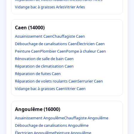
Vidange bac à graisses Arles
Vitrier Arles
Caen (14000)
Assainissement Caen
Chauffagiste Caen
Débouchage de canalisations Caen
Électricien Caen
Peinture Caen
Plombier Caen
Pompe à chaleur Caen
Rénovation de salle de bain Caen
Réparation de climatisation Caen
Réparation de fuites Caen
Réparation de volets roulants Caen
Serrurier Caen
Vidange bac à graisses Caen
Vitrier Caen
Angoulême (16000)
Assainissement Angoulême
Chauffagiste Angoulême
Débouchage de canalisations Angoulême
Électricien Angoulême
Peinture Angoulême