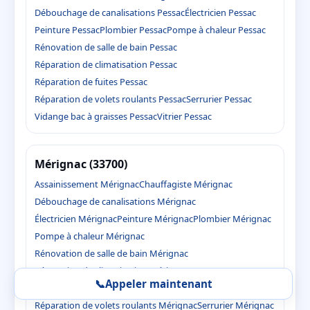
Débouchage de canalisations Pessac
Électricien Pessac
Peinture Pessac
Plombier Pessac
Pompe à chaleur Pessac
Rénovation de salle de bain Pessac
Réparation de climatisation Pessac
Réparation de fuites Pessac
Réparation de volets roulants Pessac
Serrurier Pessac
Vidange bac à graisses Pessac
Vitrier Pessac
Mérignac (33700)
Assainissement Mérignac
Chauffagiste Mérignac
Débouchage de canalisations Mérignac
Électricien Mérignac
Peinture Mérignac
Plombier Mérignac
Pompe à chaleur Mérignac
Rénovation de salle de bain Mérignac
Réparation de climatisation Mérignac
📞
Appeler maintenant
Réparation de fuites Mérignac
Réparation de volets roulants Mérignac
Serrurier Mérignac