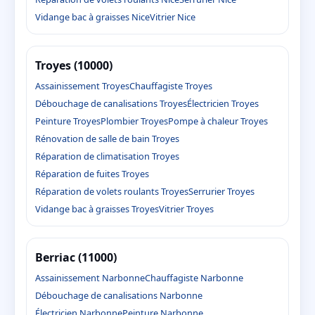
Vidange bac à graisses Nice
Vitrier Nice
Troyes (10000)
Assainissement Troyes
Chauffagiste Troyes
Débouchage de canalisations Troyes
Électricien Troyes
Peinture Troyes
Plombier Troyes
Pompe à chaleur Troyes
Rénovation de salle de bain Troyes
Réparation de climatisation Troyes
Réparation de fuites Troyes
Réparation de volets roulants Troyes
Serrurier Troyes
Vidange bac à graisses Troyes
Vitrier Troyes
Berriac (11000)
Assainissement Narbonne
Chauffagiste Narbonne
Débouchage de canalisations Narbonne
Électricien Narbonne
Peinture Narbonne