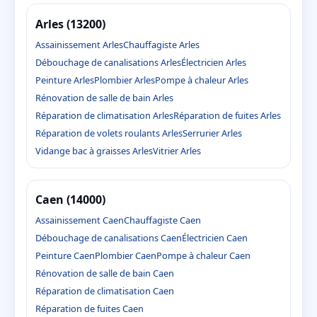
Arles (13200)
Assainissement Arles
Chauffagiste Arles
Débouchage de canalisations Arles
Électricien Arles
Peinture Arles
Plombier Arles
Pompe à chaleur Arles
Rénovation de salle de bain Arles
Réparation de climatisation Arles
Réparation de fuites Arles
Réparation de volets roulants Arles
Serrurier Arles
Vidange bac à graisses Arles
Vitrier Arles
Caen (14000)
Assainissement Caen
Chauffagiste Caen
Débouchage de canalisations Caen
Électricien Caen
Peinture Caen
Plombier Caen
Pompe à chaleur Caen
Rénovation de salle de bain Caen
Réparation de climatisation Caen
Réparation de fuites Caen