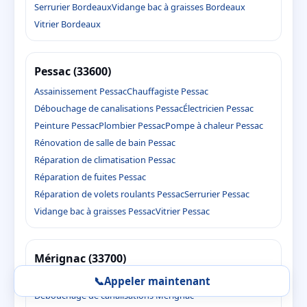
Serrurier Bordeaux
Vidange bac à graisses Bordeaux
Vitrier Bordeaux
Pessac (33600)
Assainissement Pessac
Chauffagiste Pessac
Débouchage de canalisations Pessac
Électricien Pessac
Peinture Pessac
Plombier Pessac
Pompe à chaleur Pessac
Rénovation de salle de bain Pessac
Réparation de climatisation Pessac
Réparation de fuites Pessac
Réparation de volets roulants Pessac
Serrurier Pessac
Vidange bac à graisses Pessac
Vitrier Pessac
Mérignac (33700)
Assainissement Mérignac
Chauffagiste Mérignac
📞
Appeler maintenant
Débouchage de canalisations Mérignac