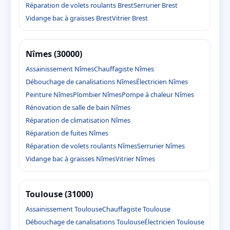
Réparation de volets roulants Brest
Serrurier Brest
Vidange bac à graisses Brest
Vitrier Brest
Nîmes (30000)
Assainissement Nîmes
Chauffagiste Nîmes
Débouchage de canalisations Nîmes
Électricien Nîmes
Peinture Nîmes
Plombier Nîmes
Pompe à chaleur Nîmes
Rénovation de salle de bain Nîmes
Réparation de climatisation Nîmes
Réparation de fuites Nîmes
Réparation de volets roulants Nîmes
Serrurier Nîmes
Vidange bac à graisses Nîmes
Vitrier Nîmes
Toulouse (31000)
Assainissement Toulouse
Chauffagiste Toulouse
Débouchage de canalisations Toulouse
Électricien Toulouse