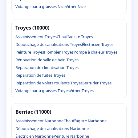
Vidange bac à graisses Nice
Vitrier Nice
Troyes (10000)
Assainissement Troyes
Chauffagiste Troyes
Débouchage de canalisations Troyes
Électricien Troyes
Peinture Troyes
Plombier Troyes
Pompe à chaleur Troyes
Rénovation de salle de bain Troyes
Réparation de climatisation Troyes
Réparation de fuites Troyes
Réparation de volets roulants Troyes
Serrurier Troyes
Vidange bac à graisses Troyes
Vitrier Troyes
Berriac (11000)
Assainissement Narbonne
Chauffagiste Narbonne
Débouchage de canalisations Narbonne
Électricien Narbonne
Peinture Narbonne