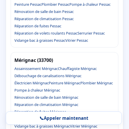
Peinture Pessac
Plombier Pessac
Pompe à chaleur Pessac
Rénovation de salle de bain Pessac
Réparation de climatisation Pessac
Réparation de fuites Pessac
Réparation de volets roulants Pessac
Serrurier Pessac
Vidange bac à graisses Pessac
Vitrier Pessac
Mérignac (33700)
Assainissement Mérignac
Chauffagiste Mérignac
Débouchage de canalisations Mérignac
Électricien Mérignac
Peinture Mérignac
Plombier Mérignac
Pompe à chaleur Mérignac
Rénovation de salle de bain Mérignac
Réparation de climatisation Mérignac
Réparation de fuites Mérignac
📞
Appeler maintenant
Réparation de volets roulants Mérignac
Serrurier Mérignac
Vidange bac à graisses Mérignac
Vitrier Mérignac