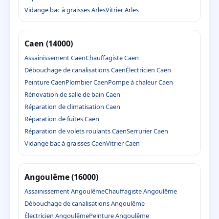
Vidange bac à graisses Arles
Vitrier Arles
Caen (14000)
Assainissement Caen
Chauffagiste Caen
Débouchage de canalisations Caen
Électricien Caen
Peinture Caen
Plombier Caen
Pompe à chaleur Caen
Rénovation de salle de bain Caen
Réparation de climatisation Caen
Réparation de fuites Caen
Réparation de volets roulants Caen
Serrurier Caen
Vidange bac à graisses Caen
Vitrier Caen
Angoulême (16000)
Assainissement Angoulême
Chauffagiste Angoulême
Débouchage de canalisations Angoulême
Électricien Angoulême
Peinture Angoulême