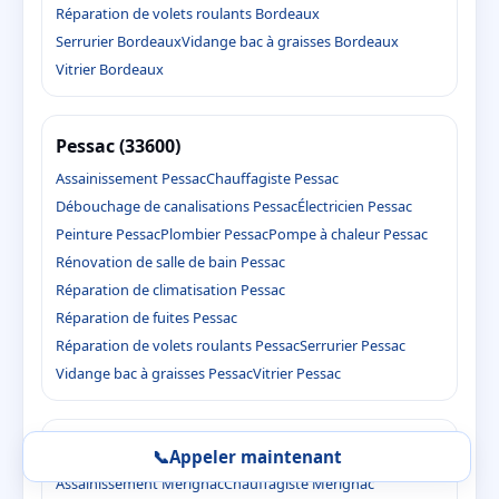
Réparation de volets roulants Bordeaux
Serrurier Bordeaux
Vidange bac à graisses Bordeaux
Vitrier Bordeaux
Pessac (33600)
Assainissement Pessac
Chauffagiste Pessac
Débouchage de canalisations Pessac
Électricien Pessac
Peinture Pessac
Plombier Pessac
Pompe à chaleur Pessac
Rénovation de salle de bain Pessac
Réparation de climatisation Pessac
Réparation de fuites Pessac
Réparation de volets roulants Pessac
Serrurier Pessac
Vidange bac à graisses Pessac
Vitrier Pessac
Mérignac (33700)
📞
Appeler maintenant
Assainissement Mérignac
Chauffagiste Mérignac