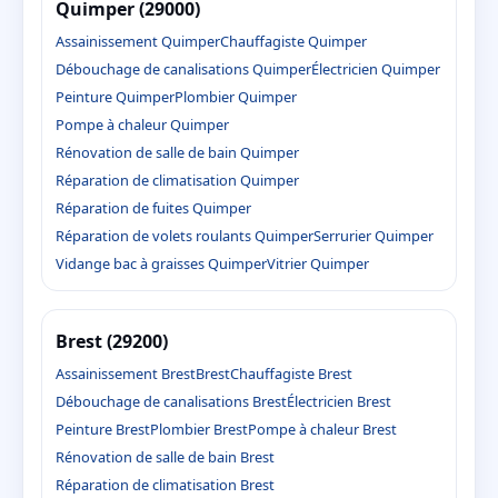
Quimper (29000)
Assainissement Quimper
Chauffagiste Quimper
Débouchage de canalisations Quimper
Électricien Quimper
Peinture Quimper
Plombier Quimper
Pompe à chaleur Quimper
Rénovation de salle de bain Quimper
Réparation de climatisation Quimper
Réparation de fuites Quimper
Réparation de volets roulants Quimper
Serrurier Quimper
Vidange bac à graisses Quimper
Vitrier Quimper
Brest (29200)
Assainissement Brest
Brest
Chauffagiste Brest
Débouchage de canalisations Brest
Électricien Brest
Peinture Brest
Plombier Brest
Pompe à chaleur Brest
Rénovation de salle de bain Brest
Réparation de climatisation Brest