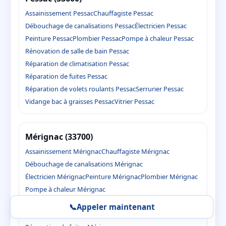
Assainissement Pessac
Chauffagiste Pessac
Débouchage de canalisations Pessac
Électricien Pessac
Peinture Pessac
Plombier Pessac
Pompe à chaleur Pessac
Rénovation de salle de bain Pessac
Réparation de climatisation Pessac
Réparation de fuites Pessac
Réparation de volets roulants Pessac
Serrurier Pessac
Vidange bac à graisses Pessac
Vitrier Pessac
Mérignac (33700)
Assainissement Mérignac
Chauffagiste Mérignac
Débouchage de canalisations Mérignac
Électricien Mérignac
Peinture Mérignac
Plombier Mérignac
Pompe à chaleur Mérignac
Rénovation de salle de bain Mérignac
📞
Appeler maintenant
Réparation de climatisation Mérignac