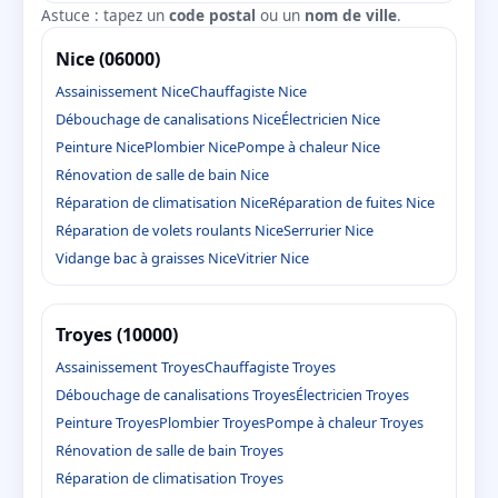
Astuce : tapez un
code postal
ou un
nom de ville
.
Nice (06000)
Assainissement Nice
Chauffagiste Nice
Débouchage de canalisations Nice
Électricien Nice
Peinture Nice
Plombier Nice
Pompe à chaleur Nice
Rénovation de salle de bain Nice
Réparation de climatisation Nice
Réparation de fuites Nice
Réparation de volets roulants Nice
Serrurier Nice
Vidange bac à graisses Nice
Vitrier Nice
Troyes (10000)
Assainissement Troyes
Chauffagiste Troyes
Débouchage de canalisations Troyes
Électricien Troyes
Peinture Troyes
Plombier Troyes
Pompe à chaleur Troyes
Rénovation de salle de bain Troyes
Réparation de climatisation Troyes