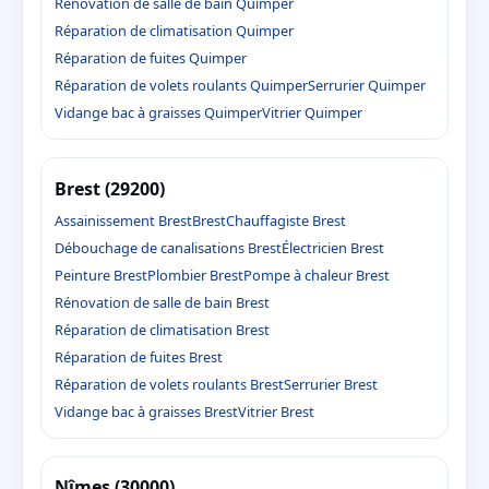
Rénovation de salle de bain Quimper
Réparation de climatisation Quimper
Réparation de fuites Quimper
Réparation de volets roulants Quimper
Serrurier Quimper
Vidange bac à graisses Quimper
Vitrier Quimper
Brest (29200)
Assainissement Brest
Brest
Chauffagiste Brest
Débouchage de canalisations Brest
Électricien Brest
Peinture Brest
Plombier Brest
Pompe à chaleur Brest
Rénovation de salle de bain Brest
Réparation de climatisation Brest
Réparation de fuites Brest
Réparation de volets roulants Brest
Serrurier Brest
Vidange bac à graisses Brest
Vitrier Brest
Nîmes (30000)