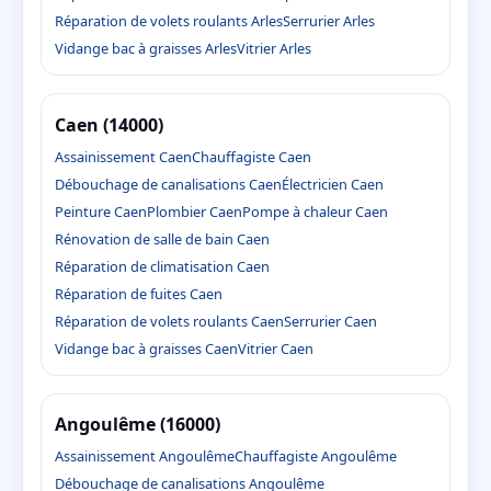
Réparation de volets roulants Arles
Serrurier Arles
Vidange bac à graisses Arles
Vitrier Arles
Caen (14000)
Assainissement Caen
Chauffagiste Caen
Débouchage de canalisations Caen
Électricien Caen
Peinture Caen
Plombier Caen
Pompe à chaleur Caen
Rénovation de salle de bain Caen
Réparation de climatisation Caen
Réparation de fuites Caen
Réparation de volets roulants Caen
Serrurier Caen
Vidange bac à graisses Caen
Vitrier Caen
Angoulême (16000)
Assainissement Angoulême
Chauffagiste Angoulême
Débouchage de canalisations Angoulême