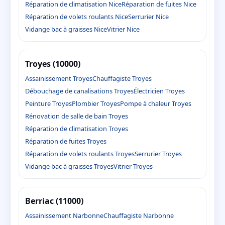
Réparation de climatisation Nice
Réparation de fuites Nice
Réparation de volets roulants Nice
Serrurier Nice
Vidange bac à graisses Nice
Vitrier Nice
Troyes (10000)
Assainissement Troyes
Chauffagiste Troyes
Débouchage de canalisations Troyes
Électricien Troyes
Peinture Troyes
Plombier Troyes
Pompe à chaleur Troyes
Rénovation de salle de bain Troyes
Réparation de climatisation Troyes
Réparation de fuites Troyes
Réparation de volets roulants Troyes
Serrurier Troyes
Vidange bac à graisses Troyes
Vitrier Troyes
Berriac (11000)
Assainissement Narbonne
Chauffagiste Narbonne