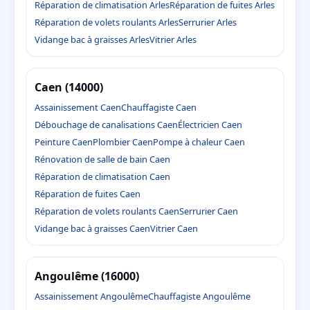
Réparation de climatisation Arles
Réparation de fuites Arles
Réparation de volets roulants Arles
Serrurier Arles
Vidange bac à graisses Arles
Vitrier Arles
Caen (14000)
Assainissement Caen
Chauffagiste Caen
Débouchage de canalisations Caen
Électricien Caen
Peinture Caen
Plombier Caen
Pompe à chaleur Caen
Rénovation de salle de bain Caen
Réparation de climatisation Caen
Réparation de fuites Caen
Réparation de volets roulants Caen
Serrurier Caen
Vidange bac à graisses Caen
Vitrier Caen
Angoulême (16000)
Assainissement Angoulême
Chauffagiste Angoulême