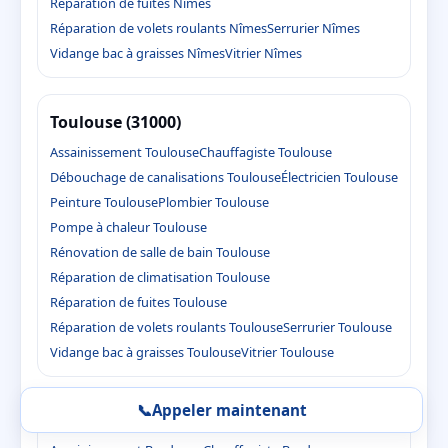
Réparation de fuites Nîmes
Réparation de volets roulants Nîmes
Serrurier Nîmes
Vidange bac à graisses Nîmes
Vitrier Nîmes
Toulouse (31000)
Assainissement Toulouse
Chauffagiste Toulouse
Débouchage de canalisations Toulouse
Électricien Toulouse
Peinture Toulouse
Plombier Toulouse
Pompe à chaleur Toulouse
Rénovation de salle de bain Toulouse
Réparation de climatisation Toulouse
Réparation de fuites Toulouse
Réparation de volets roulants Toulouse
Serrurier Toulouse
Vidange bac à graisses Toulouse
Vitrier Toulouse
📞
Appeler maintenant
Bordeaux (33000)