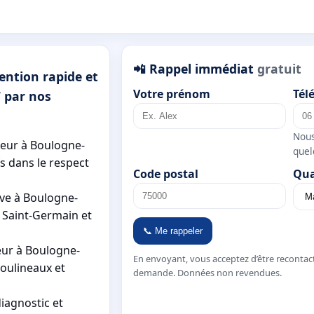
📲 Rappel immédiat
gratuit
ention rapide et
Votre prénom
Tél
7 par nos
Nous
leur à Boulogne-
quel
fs dans le respect
Code postal
Qua
ve à Boulogne-
le Saint-Germain et
📞 Me rappeler
ur à Boulogne-
En envoyant, vous acceptez d’être recontac
Moulineaux et
demande. Données non revendues.
diagnostic et