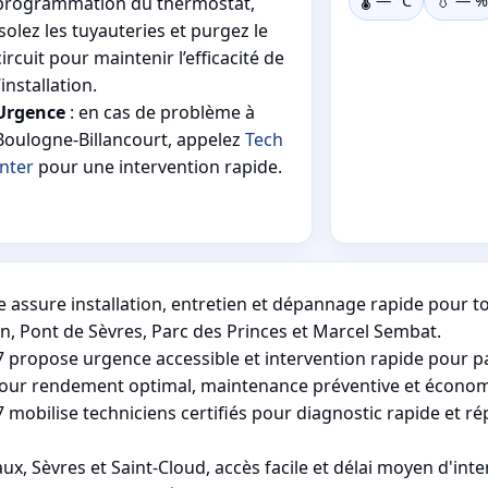
🌡️
—
°C
💧
—
%
programmation du thermostat,
isolez les tuyauteries et purgez le
circuit pour maintenir l’efficacité de
l’installation.
Urgence
: en cas de problème à
Boulogne-Billancourt, appelez
Tech
Inter
pour une intervention rapide.
e assure installation, entretien et dépannage rapide pour 
in, Pont de Sèvres, Parc des Princes et Marcel Sembat.
 propose urgence accessible et intervention rapide pour 
 pour rendement optimal, maintenance préventive et économ
obilise techniciens certifiés pour diagnostic rapide et ré
 Sèvres et Saint-Cloud, accès facile et délai moyen d'inte