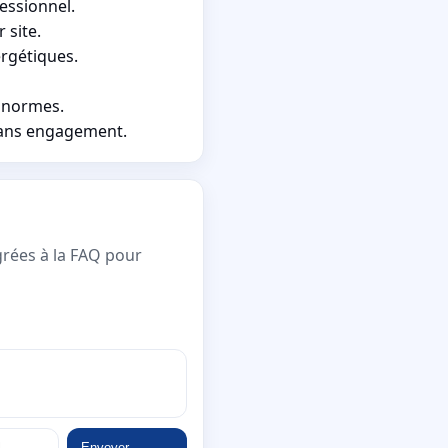
essionnel.
 site.
ergétiques.
s normes.
 sans engagement.
grées à la FAQ pour
Envoyer