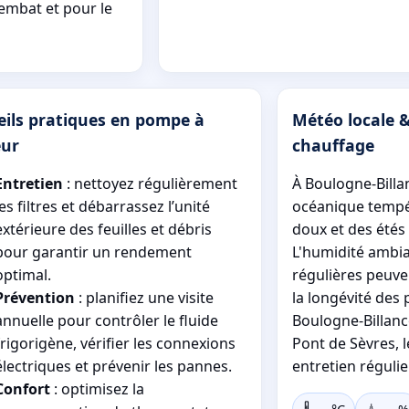
embat et pour le
eils pratiques en pompe à
Météo locale &
eur
chauffage
Entretien
: nettoyez régulièrement
À Boulogne-Billan
les filtres et débarrassez l’unité
océanique tempé
extérieure des feuilles et débris
doux et des été
pour garantir un rendement
L'humidité ambian
optimal.
régulières peuvent
Prévention
: planifiez une visite
la longévité des
annuelle pour contrôler le fluide
Boulogne-Billanc
frigorigène, vérifier les connexions
Pont de Sèvres, 
électriques et prévenir les pannes.
entretien régulier
Confort
: optimisez la