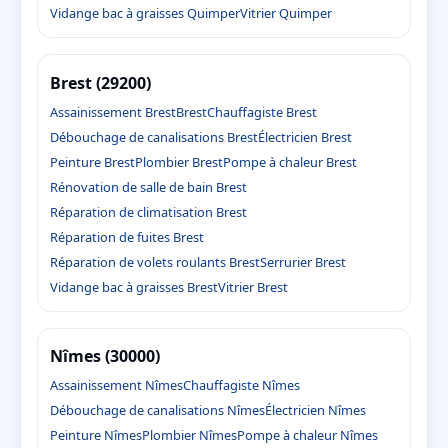
Vidange bac à graisses Quimper
Vitrier Quimper
Brest (29200)
Assainissement Brest
Brest
Chauffagiste Brest
Débouchage de canalisations Brest
Électricien Brest
Peinture Brest
Plombier Brest
Pompe à chaleur Brest
Rénovation de salle de bain Brest
Réparation de climatisation Brest
Réparation de fuites Brest
Réparation de volets roulants Brest
Serrurier Brest
Vidange bac à graisses Brest
Vitrier Brest
Nîmes (30000)
Assainissement Nîmes
Chauffagiste Nîmes
Débouchage de canalisations Nîmes
Électricien Nîmes
Peinture Nîmes
Plombier Nîmes
Pompe à chaleur Nîmes