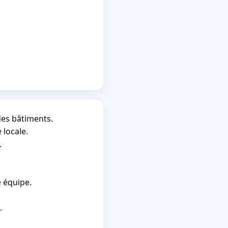
des bâtiments.
 locale.
.
e équipe.
.