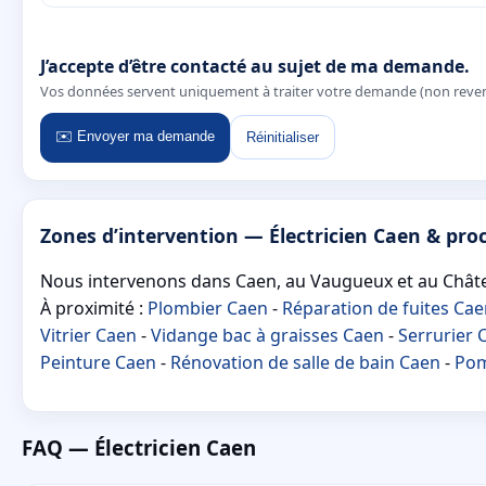
J’accepte d’être contacté au sujet de ma demande.
Vos données servent uniquement à traiter votre demande (non reve
✉️ Envoyer ma demande
Réinitialiser
Zones d’intervention — Électricien Caen & pro
Nous intervenons dans Caen, au Vaugueux et au Château
À proximité :
Plombier Caen
-
Réparation de fuites Ca
Vitrier Caen
-
Vidange bac à graisses Caen
-
Serrurier 
Peinture Caen
-
Rénovation de salle de bain Caen
-
Pom
FAQ — Électricien Caen