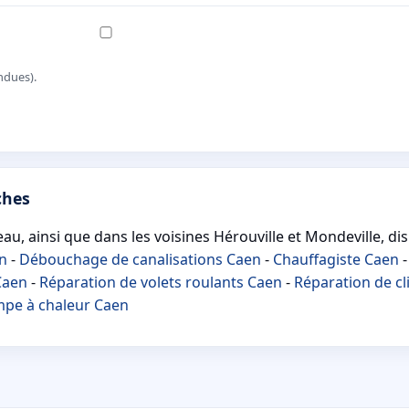
ndues).
ches
, ainsi que dans les voisines Hérouville et Mondeville, di
en
-
Débouchage de canalisations Caen
-
Chauffagiste Caen
Caen
-
Réparation de volets roulants Caen
-
Réparation de cl
pe à chaleur Caen