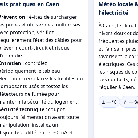
eils pratiques en Caen
Météo locale 
l'électricité
Prévention
: évitez de surcharger
les prises et utilisez des multiprises
À Caen, le clima
avec protection, vérifiez
hivers doux et de
régulièrement l’état des câbles pour
fréquentes pluie
prévenir court-circuit et risque
et l'air salin prè
d’incendie.
favorisent la cor
Entretien
: contrôlez
électriques. Ces
périodiquement le tableau
les risques de co
électrique, remplacez les fusibles ou
des contacts, né
composants usés et testez les
régulier à Caen.
détecteurs de fumée pour
maintenir la sécurité du logement.
🌡️
—
°C
💧
—
%
Sécurité technique
: coupez
toujours l’alimentation avant toute
manipulation, installez un
disjoncteur différentiel 30 mA et