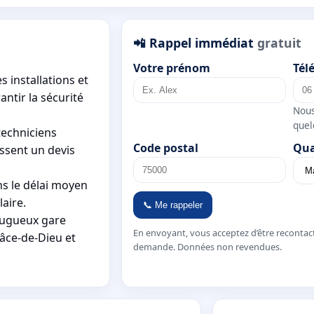
📲 Rappel immédiat
gratuit
Votre prénom
Tél
s installations et
ntir la sécurité
Nous
quel
techniciens
Code postal
Qua
issent un devis
ns le délai moyen
laire.
📞 Me rappeler
augueux gare
En envoyant, vous acceptez d’être recontac
râce-de-Dieu et
demande. Données non revendues.